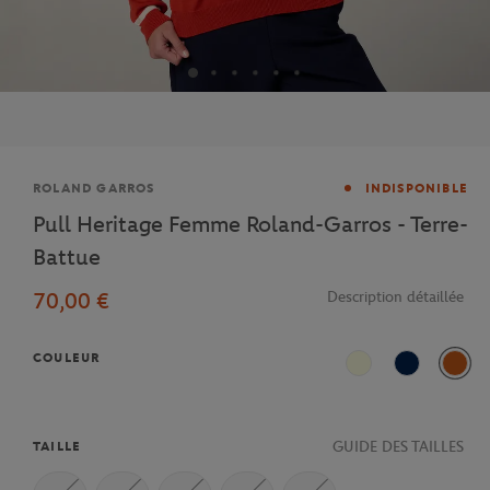
Marque
ROLAND GARROS
INDISPONIBLE
Pull Heritage Femme Roland-Garros - Terre-
Battue
70,00 €
Description détaillée
COULEUR
Ecru
Marine
Terre
GUIDE DES TAILLES
TAILLE