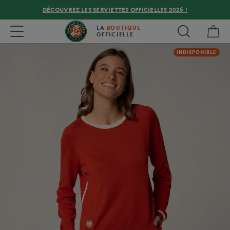
DÉCOUVREZ LES SERVIETTES OFFICIELLES 2026 !
Mon
Toggle navigation
LA
BOUTIQUE
OFFICIELLE
INDISPONIBLE