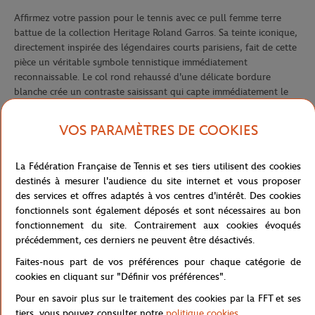
Affirmez votre passion pour le tennis avec ce pull femme terre
battue de la collection Heritage Roland Garros. Sa teinte iconique,
directement inspirée des légendaires courts parisiens, fait de cette
pièce un véritable symbole tennistique immédiatement
reconnaissable. Le col rond rehaussé d'une délicate bordure
blanche crée un contraste saisissant qui capte immédiatement le
regard et évoque l'élégance des lignes blanches tracées sur les
courts de terre battue.
VOS PARAMÈTRES DE COOKIES
Les poignets élégamment finis d'un liseré blanc apportent une
touche de fraîcheur et d'équilibre à l'ensemble, prolongeant
La Fédération Française de Tennis et ses tiers utilisent des cookies
harmonieusement le thème visuel initié par le col. La maille douce
destinés à mesurer l'audience du site internet et vous proposer
et confortable enveloppe le corps avec délicatesse, garantissant
des services et offres adaptés à vos centres d'intérêt. Des cookies
un bien-être optimal quelle que soit l'occasion. Le logo Roland
fonctionnels sont également déposés et sont nécessaires au bon
Garros, finement brodé en blanc en bas à droite, signe cette
fonctionnement du site. Contrairement aux cookies évoqués
création avec distinction et authenticité, attestant de son
précédemment, ces derniers ne peuvent être désactivés.
appartenance à la prestigieuse collection Heritage.
Faites-nous part de vos préférences pour chaque catégorie de
Ce pull incarne l'essence même du tournoi le plus prestigieux sur
cookies en cliquant sur "Définir vos préférences".
terre battue, pour un look à la fois sportif et sophistiqué. Que
vous soyez une passionnée de tennis ou simplement à la recherche
Pour en savoir plus sur le traitement des cookies par la FFT et ses
d'une pièce distinctive et élégante, ce pull deviendra rapidement
tiers, vous pouvez consulter notre
politique cookies
.