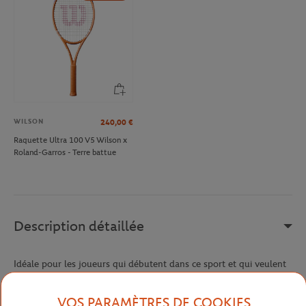
WILSON
240,00
€
Raquette Ultra 100 V5 Wilson x
Roland-Garros - Terre battue
Description détaillée
Idéale pour les joueurs qui débutent dans ce sport et qui veulent
une raquette polyvalente qui les aidera à réussir dès le début, la
raquette de tennis Roland-Garros Elite est difficile à battre. Avec
VOS PARAMÈTRES DE COOKIES