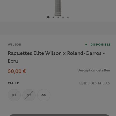
Marque
WILSON
DISPONIBLE
Raquettes Elite Wilson x Roland-Garros -
Ecru
50,00 €
Description détaillée
GUIDE DES TAILLES
TAILLE
G1
G2
G3