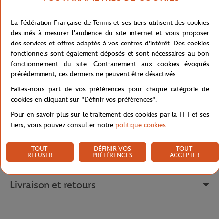
son design inspiré des couleurs et de l'élégance du tournoi de
Roland-Garros 2025, cette raquette pré-sertie de 68,6 cms offre
une longueur et un poids agréables pour les débutants, offrant
La Fédération Française de Tennis et ses tiers utilisent des cookies
une grande portée et une maniabilité sans effort. La technologie
destinés à mesurer l'audience du site internet et vous proposer
Volcanic Frame améliore la stabilité, tandis que le tamis
des services et offres adaptés à vos centres d'intérêt. Des cookies
surdimensionné augmente la zone de frappe et maximise la
fonctionnels sont également déposés et sont nécessaires au bon
jouabilité globale. Son plan de cordage équilibre la puissance et
fonctionnement du site. Contrairement aux cookies évoqués
les sensations, et la prise en main amortie rend la raquette facile
précédemment, ces derniers ne peuvent être désactivés.
et confortable.
Faites-nous part de vos préférences pour chaque catégorie de
Référence :
WR168410U
cookies en cliquant sur "Définir vos préférences".
Pour en savoir plus sur le traitement des cookies par la FFT et ses
tiers, vous pouvez consulter notre
politique cookies
.
Caractéristiques
TOUT
DÉFINIR VOS
TOUT
REFUSER
PRÉFÉRENCES
ACCEPTER
Livraison et retours