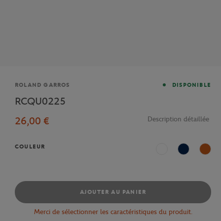
Marque
ROLAND GARROS
DISPONIBLE
RCQU0225
26,00 €
Description détaillée
COULEUR
Blanc
Marine
Terre
AJOUTER AU PANIER
Merci de sélectionner les caractéristiques du produit.