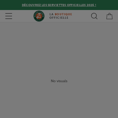
DÉCOUVREZ LES SERVIETTES OFFICIELLES 2026 !
Mon
Toggle navigation
LA
BOUTIQUE
OFFICIELLE
No visuals