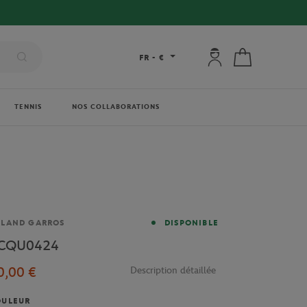
Mon compte : se co
Mon panier
FR
-
€
TENNIS
NOS COLLABORATIONS
rque
OLAND GARROS
DISPONIBLE
CQU0424
0,00 €
Description détaillée
OULEUR