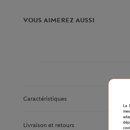
VOUS AIMEREZ AUSSI
Caractéristiques
La 
mes
ada
dép
Livraison et retours
coo