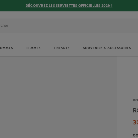
DÉCOUVREZ LES SERVIETTES OFFICIELLES 2026 !
HOMMES
FEMMES
ENFANTS
SOUVENIRS & ACCESSOIRES
Ma
R
R
3
C