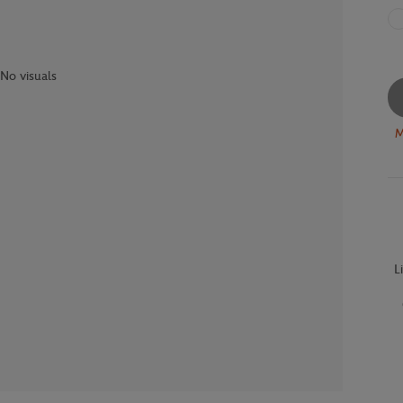
No visuals
M
L