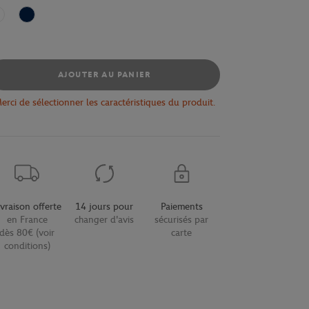
Blanc
Marine
AJOUTER AU PANIER
erci de sélectionner les caractéristiques du produit.
ivraison offerte
14 jours pour
Paiements
en France
changer d'avis
sécurisés par
dès 80€ (voir
carte
conditions)