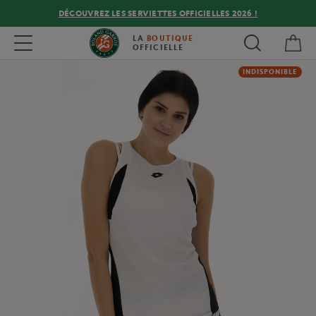
DÉCOUVREZ LES SERVIETTES OFFICIELLES 2026 !
Mon
Toggle navigation
LA
BOUTIQUE
OFFICIELLE
INDISPONIBLE