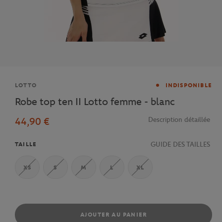
Marque
LOTTO
INDISPONIBLE
Robe top ten II Lotto femme - blanc
44,90 €
Description détaillée
GUIDE DES TAILLES
TAILLE
XS
S
M
L
XL
AJOUTER AU PANIER