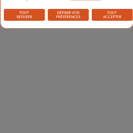
TOUT
DÉFINIR VOS
TOUT
REFUSER
PRÉFÉRENCES
ACCEPTER