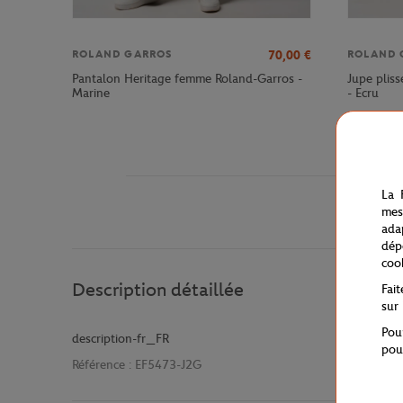
70,00
€
ROLAND GARROS
ROLAND 
Pantalon Heritage femme Roland-Garros -
Jupe plis
Marine
- Ecru
La 
mes
ada
dép
coo
Description détaillée
Fai
sur
Pou
description-fr_FR
pou
Référence :
EF5473-J2G