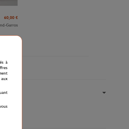
60,00
€
and-Garros
nés à
fres
ment
 aux
quant
 vous