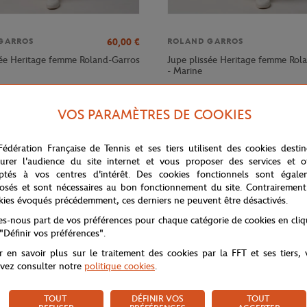
60,00
€
GARROS
ROLAND GARROS
sée Heritage femme Roland-Garros
Jupe plissée Heritage femme Rol
- Marine
VOS PARAMÈTRES DE COOKIES
Fédération Française de Tennis et ses tiers utilisent des cookies desti
urer l'audience du site internet et vous proposer des services et of
ptés à vos centres d'intérêt. Des cookies fonctionnels sont égale
osés et sont nécessaires au bon fonctionnement du site. Contrairement
kies évoqués précédemment, ces derniers ne peuvent être désactivés.
tes-nous part de vos préférences pour chaque catégorie de cookies en cli
 "Définir vos préférences".
r en savoir plus sur le traitement des cookies par la FFT et ses tiers,
vez consulter notre
politique cookies
.
TOUT
DÉFINIR VOS
TOUT