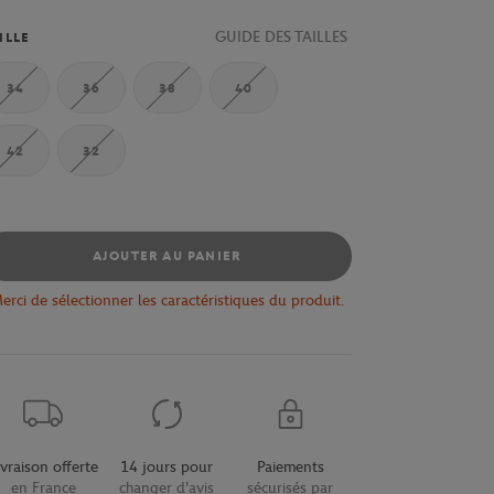
GUIDE DES TAILLES
ILLE
34
36
38
40
42
32
AJOUTER AU PANIER
erci de sélectionner les caractéristiques du produit.
ivraison offerte
14 jours pour
Paiements
en France
changer d'avis
sécurisés par