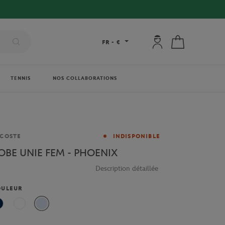
Mon compte : se co
Mon panier
FR
-
€
TENNIS
NOS COLLABORATIONS
rque
COSTE
INDISPONIBLE
OBE UNIE FEM - PHOENIX
Description détaillée
OULEUR
Bleu Marine
Blanc
Bleu clair