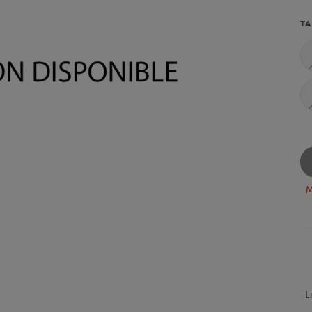
TA
M
L