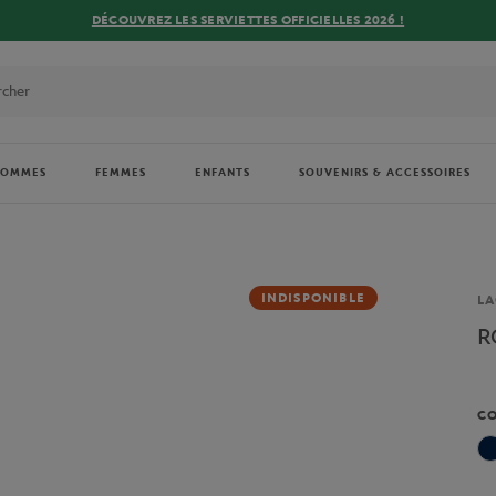
DÉCOUVREZ LES SERVIETTES OFFICIELLES 2026 !
HOMMES
FEMMES
ENFANTS
SOUVENIRS & ACCESSOIRES
Ma
INDISPONIBLE
LA
R
C