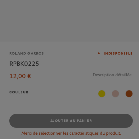
Marque
ROLAND GARROS
INDISPONIBLE
RPBK0225
12,00 €
Description détaillée
COULEUR
Jaune
Rose
Terre
AJOUTER AU PANIER
Merci de sélectionner les caractéristiques du produit.