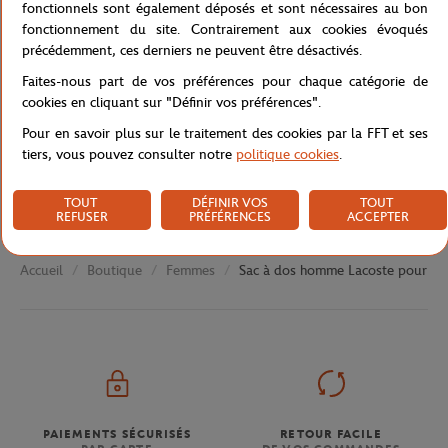
fonctionnels sont également déposés et sont nécessaires au bon
fonctionnement du site. Contrairement aux cookies évoqués
Caractéristiques
précédemment, ces derniers ne peuvent être désactivés.
Faites-nous part de vos préférences pour chaque catégorie de
cookies en cliquant sur "Définir vos préférences".
Livraison et retours
Pour en savoir plus sur le traitement des cookies par la FFT et ses
tiers, vous pouvez consulter notre
politique cookies
.
TOUT
DÉFINIR VOS
TOUT
REFUSER
PRÉFÉRENCES
ACCEPTER
Boutique
Femmes
Sac à dos homme Lacoste pour Rol
Accueil
PAIEMENTS SÉCURISÉS
RETOUR FACILE