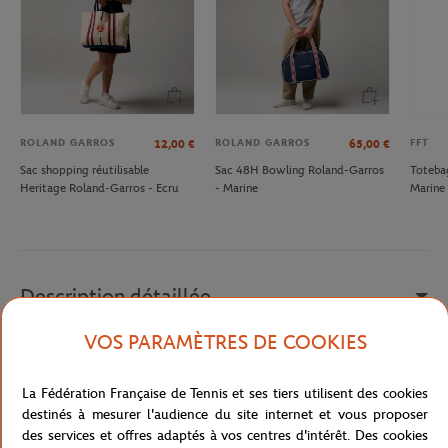
ROLAND GARROS
ROLAND GARROS
FFT
12,00
€
65,00
€
Sac shopping réutilisable
Sac 48H Bowling Roland-Garros
Toteba
Heritage Roland-Garros - Ecru
- Marine
Marine
Description détaillée
VOS PARAMÈTRES DE COOKIES
Pour la ville, le bureau ou les tribunes. Organisez vos essentiels
dans ce sac à dos polyvalent signé Lacoste.
La Fédération Française de Tennis et ses tiers utilisent des cookies
Référence :
NH4262RG-B43-TU
destinés à mesurer l'audience du site internet et vous proposer
des services et offres adaptés à vos centres d'intérêt. Des cookies