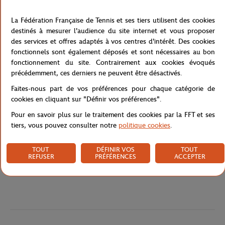
une paire de chaussures ou de vêtements, et il y a une pochette
rembourrée pour un ordinateur portable ou une tablette, ainsi que des
La Fédération Française de Tennis et ses tiers utilisent des cookies
poches accessoires pour des en-cas, une bouteille d'eau et des objets
destinés à mesurer l'audience du site internet et vous proposer
personnels. Des bretelles réglables permettent de le transporter
des services et offres adaptés à vos centres d'intérêt. Des cookies
facilement et confortablement. Voyagez léger avec tout ce dont vous
fonctionnels sont également déposés et sont nécessaires au bon
avez besoin pour jouer.
fonctionnement du site. Contrairement aux cookies évoqués
Référence :
WR8045201001-TU
précédemment, ces derniers ne peuvent être désactivés.
Faites-nous part de vos préférences pour chaque catégorie de
cookies en cliquant sur "Définir vos préférences".
Caractéristiques
Pour en savoir plus sur le traitement des cookies par la FFT et ses
tiers, vous pouvez consulter notre
politique cookies
.
TOUT
DÉFINIR VOS
TOUT
REFUSER
PRÉFÉRENCES
ACCEPTER
Livraison et retours