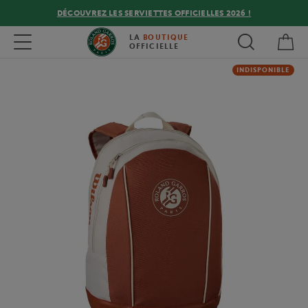
DÉCOUVREZ LES SERVIETTES OFFICIELLES 2026 !
Mon
Toggle navigation
LA
BOUTIQUE
OFFICIELLE
INDISPONIBLE