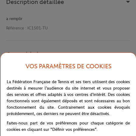
Description détaillée
a remplir
Référence :
IC1501-TU
Caractéristiques
VOS PARAMÈTRES DE COOKIES
Livraison et retours
La Fédération Française de Tennis et ses tiers utilisent des cookies
destinés à mesurer l'audience du site internet et vous proposer
des services et offres adaptés à vos centres d'intérêt. Des cookies
fonctionnels sont également déposés et sont nécessaires au bon
fonctionnement du site. Contrairement aux cookies évoqués
précédemment, ces derniers ne peuvent être désactivés.
Faites-nous part de vos préférences pour chaque catégorie de
Boutique
Concession
SAC A DOS TR BP-GRI
Accueil
cookies en cliquant sur "Définir vos préférences".