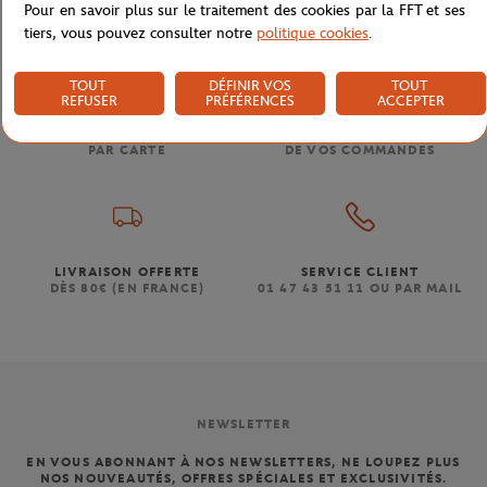
Pour en savoir plus sur le traitement des cookies par la FFT et ses
tiers, vous pouvez consulter notre
politique cookies
.
TOUT
DÉFINIR VOS
TOUT
REFUSER
PRÉFÉRENCES
ACCEPTER
PAIEMENTS SÉCURISÉS
RETOUR FACILE
PAR CARTE
DE VOS COMMANDES
LIVRAISON OFFERTE
SERVICE CLIENT
DÈS 80€ (EN FRANCE)
01 47 43 51 11 OU PAR MAIL
NEWSLETTER
EN VOUS ABONNANT À NOS NEWSLETTERS, NE LOUPEZ PLUS
NOS NOUVEAUTÉS, OFFRES SPÉCIALES ET EXCLUSIVITÉS.