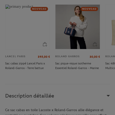
NOUVEAU
NOUVEAU
LANCEL PARIS
ROLAND GARROS
ROLAN
395,00
€
30,00
€
Sac cabas zippé Lancel Paris x
Sac pique-nique isotherme
Sac 48
Roland-Garros - Terre battue
Essentiel Roland-Garros - Marine
Multic
Description détaillée
Ce sac cabas en toile Lacoste x Roland-Garros allie élégance et