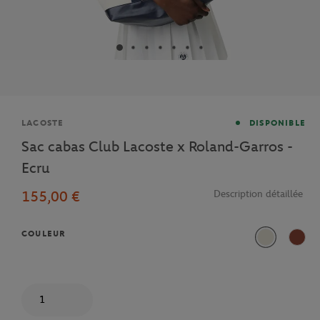
Marque
LACOSTE
DISPONIBLE
Sac cabas Club Lacoste x Roland-Garros -
Ecru
155,00 €
Description détaillée
COULEUR
Ecru
Terre
Quantité