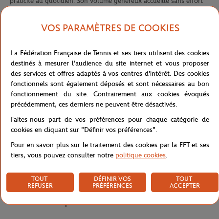
praticité au quotidien. Son volume généreux accueille sans effort
tous les essentiels, y compris un ordinateur portable jusqu'à 15
pouces, pour accompagner aussi bien les trajets domicile-travail
VOS PARAMÈTRES DE COOKIES
que les escapades du week-end.
Confectionné en toile de coton recyclée, il se distingue par sa
La Fédération Française de Tennis et ses tiers utilisent des cookies
broderie iconique inspirée de l'héritage tennis Lacoste et ses
destinés à mesurer l'audience du site internet et vous proposer
détails contrastés, pour une allure à la fois sportive et chic. Son
des services et offres adaptés à vos centres d'intérêt. Des cookies
intérieur pratique, composé d'une poche plate et d'une poche
fonctionnels sont également déposés et sont nécessaires au bon
zippée, permet d'organiser facilement ses affaires et de garder ses
fonctionnement du site. Contrairement aux cookies évoqués
petits objets à portée de main.
précédemment, ces derniers ne peuvent être désactivés.
Sa bandoulière non amovible se porte à l'épaule pour un confort
Faites-nous part de vos préférences pour chaque catégorie de
optimal au quotidien. Une pièce intemporelle et responsable, à
cookies en cliquant sur "Définir vos préférences".
l'image de l'esprit Roland-Garros, qui se glisse facilement dans
toutes les routines.
Pour en savoir plus sur le traitement des cookies par la FFT et ses
tiers, vous pouvez consulter notre
politique cookies
.
Référence :
NF5305-M88-TU
TOUT
DÉFINIR VOS
TOUT
REFUSER
PRÉFÉRENCES
ACCEPTER
Caractéristiques