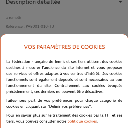
Description détaillée
a remplir
Référence :
PAB001-010-TU
VOS PARAMÈTRES DE COOKIES
Caractéristiques
La Fédération Française de Tennis et ses tiers utilisent des cookies
destinés à mesurer l'audience du site internet et vous proposer
des services et offres adaptés à vos centres d'intérêt. Des cookies
Livraison et retours
fonctionnels sont également déposés et sont nécessaires au bon
fonctionnement du site. Contrairement aux cookies évoqués
précédemment, ces derniers ne peuvent être désactivés.
Faites-nous part de vos préférences pour chaque catégorie de
cookies en cliquant sur "Définir vos préférences".
Pour en savoir plus sur le traitement des cookies par la FFT et ses
Boutique
Concession
SAC PADEL CLASSIC-010
Accueil
tiers, vous pouvez consulter notre
politique cookies
.