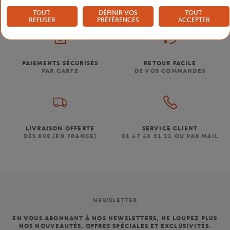
TOUT
DÉFINIR VOS
TOUT
REFUSER
PRÉFÉRENCES
ACCEPTER
PAIEMENTS SÉCURISÉS
RETOUR FACILE
PAR CARTE
DE VOS COMMANDES
LIVRAISON OFFERTE
SERVICE CLIENT
DÈS 80€ (EN FRANCE)
01 47 43 51 11 OU PAR MAIL
NEWSLETTER
EN VOUS ABONNANT À NOS NEWSLETTERS, NE LOUPEZ PLUS
NOS NOUVEAUTÉS, OFFRES SPÉCIALES ET EXCLUSIVITÉS.