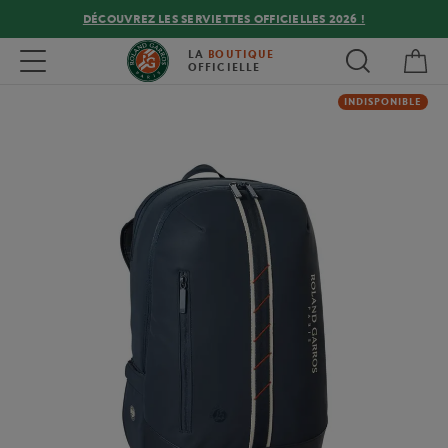
DÉCOUVREZ LES SERVIETTES OFFICIELLES 2026 !
Mon
Toggle navigation
LA
BOUTIQUE
OFFICIELLE
INDISPONIBLE