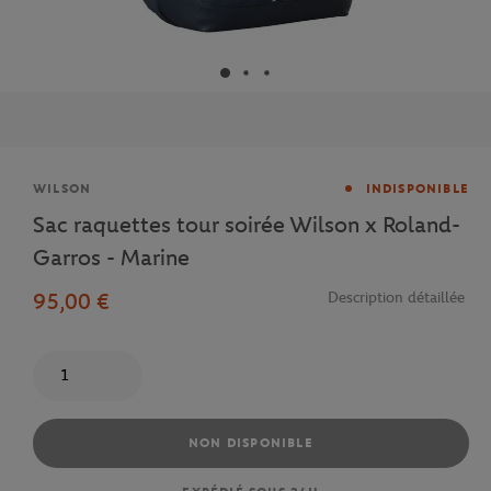
Marque
WILSON
INDISPONIBLE
Sac raquettes tour soirée Wilson x Roland-
Garros - Marine
95,00 €
Description détaillée
Quantité
NON DISPONIBLE