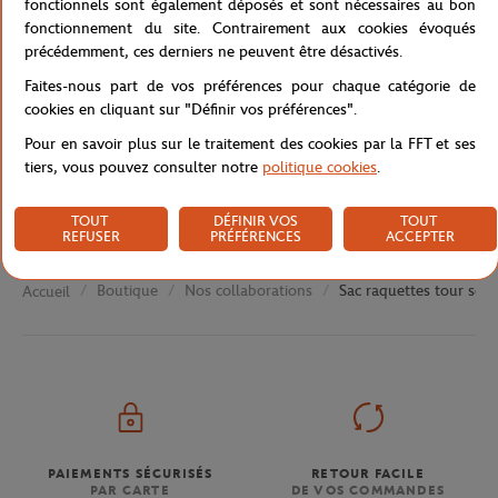
fonctionnels sont également déposés et sont nécessaires au bon
fonctionnement du site. Contrairement aux cookies évoqués
Caractéristiques
précédemment, ces derniers ne peuvent être désactivés.
Faites-nous part de vos préférences pour chaque catégorie de
cookies en cliquant sur "Définir vos préférences".
Livraison et retours
Pour en savoir plus sur le traitement des cookies par la FFT et ses
tiers, vous pouvez consulter notre
politique cookies
.
TOUT
DÉFINIR VOS
TOUT
REFUSER
PRÉFÉRENCES
ACCEPTER
Boutique
Nos collaborations
Sac raquettes tour soi
Accueil
PAIEMENTS SÉCURISÉS
RETOUR FACILE
PAR CARTE
DE VOS COMMANDES