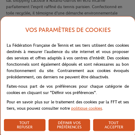
sac shopping Lacoste x Roland-Garros en écru incarne
parfaitement l'esprit raffiné du tennis parisien. Confectionné en
toile recyclée, il témoigne d'une démarche environnementale
consciente tout en proposant un accessoire durable et résistant
pour vous accompagner au quotidien.
VOS PARAMÈTRES DE COOKIES
Ses dimensions généreuses de 49 x 35,5 x 19 cm offrent un
espace idéal pour tous vos essentiels, qu'il s'agisse de vos achats,
La Fédération Française de Tennis et ses tiers utilisent des cookies
de vos affaires personnelles ou même de votre équipement sportif.
destinés à mesurer l'audience du site internet et vous proposer
L'intérieur soigneusement organisé comprend une poche plate et
des services et offres adaptés à vos centres d'intérêt. Des cookies
une poche zippée, permettant de ranger et d'accéder facilement à
fonctionnels sont également déposés et sont nécessaires au bon
vos objets de valeur en toute sécurité.
fonctionnement du site. Contrairement aux cookies évoqués
Particulièrement adapté aux utilisateurs connectés, ce sac peut
précédemment, ces derniers ne peuvent être désactivés.
accueillir un ordinateur 15 pouces, faisant de lui un compagnon
Faites-nous part de vos préférences pour chaque catégorie de
parfait pour une journée de travail ou d'études. Sa teinte écru
cookies en cliquant sur "Définir vos préférences".
élégante et subtile, rehaussée par les signatures distinctives
Lacoste et Roland-Garros, apporte une touche de sophistication
Pour en savoir plus sur le traitement des cookies par la FFT et ses
décontractée à cet accessoire aussi pratique que stylé, idéal pour
tiers, vous pouvez consulter notre
politique cookies
.
les amateurs de tennis au quotidien.
TOUT
DÉFINIR VOS
TOUT
Référence :
NF4943RG-Q76-TU
REFUSER
PRÉFÉRENCES
ACCEPTER