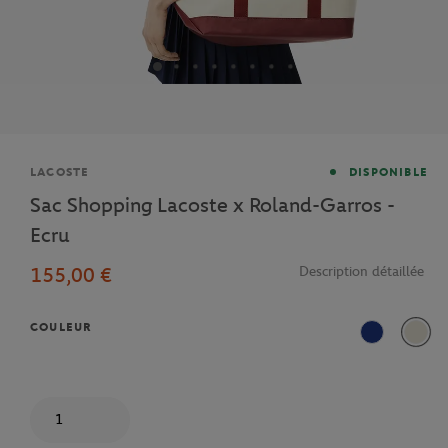
Marque
LACOSTE
DISPONIBLE
Sac Shopping Lacoste x Roland-Garros -
Ecru
155,00 €
Description détaillée
COULEUR
Marine
Ecru
Quantité