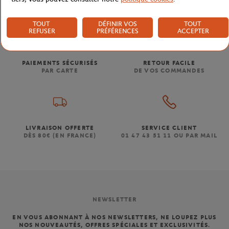
TOUT
DÉFINIR VOS
TOUT
REFUSER
PRÉFÉRENCES
ACCEPTER
PAIEMENTS SÉCURISÉS
RETOUR FACILE
PAR CARTE
DE VOS COMMANDES
LIVRAISON OFFERTE
SERVICE CLIENT
DÈS 80€ (EN FRANCE)
01 47 43 51 11 OU PAR MAIL
NEWSLETTER
EN VOUS ABONNANT À NOS NEWSLETTERS, NE LOUPEZ PLUS
NOS NOUVEAUTÉS, OFFRES SPÉCIALES ET EXCLUSIVITÉS.