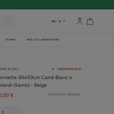
Mon compte : se co
Mon panier
FR
-
€
TENNIS
NOS COLLABORATIONS
rque
RRE BLANC
INDISPONIBLE
erviette 30x50cm Carré Blanc x
oland-Garros - Beige
0,00 €
Description détaillée
antité