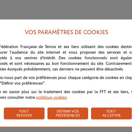
VOS PARAMÈTRES DE COOKIES
Fédération Française de Tennis et ses tiers utilisent des cookies desti
urer l'audience du site internet et vous proposer des services et of
 bain avec la serviette d'invité Carré Blanc x Roland-Garros. Ce modèle d
ptés à vos centres d'intérêt. Des cookies fonctionnels sont égale
ectionnée dans une bouclette de coton de haute qualité, elle garantit une
osés et sont nécessaires au bon fonctionnement du site. Contrairement
kies évoqués précédemment, ces derniers ne peuvent être désactivés.
nom "Roland-Garros" encadré de fines rayures couleur terre battue, rappel
nelle, elle incarne le chic décontracté et le savoir-faire de la maison Carré
tes-nous part de vos préférences pour chaque catégorie de cookies en cli
 "Définir vos préférences".
r en savoir plus sur le traitement des cookies par la FFT et ses tiers,
vez consulter notre
politique cookies
.
TOUT
DÉFINIR VOS
TOUT
REFUSER
PRÉFÉRENCES
ACCEPTER