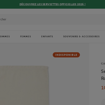
DÉCOUVREZ LES SERVIETTES OFFICIELLES 2026 !
HOMMES
FEMMES
ENFANTS
SOUVENIRS & ACCESSOIRES
INDISPONIBLE
Ma
CA
S
R
1
Qu