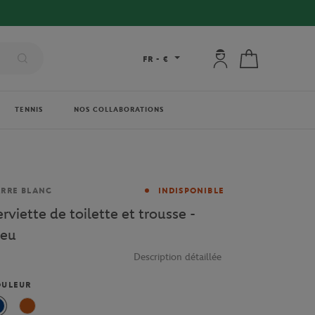
Mon compte : se co
Mon panier
FR
-
€
TENNIS
NOS COLLABORATIONS
rque
RRE BLANC
INDISPONIBLE
erviette de toilette et trousse -
leu
Description détaillée
OULEUR
Bleu
Terre Battue