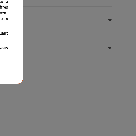
nés à
fres
ment
 aux
quant
 vous