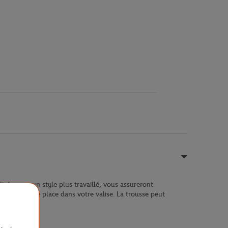
isés pour un style plus travaillé, vous assureront
endra peu de place dans votre valise. La trousse peut