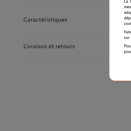
La 
mes
ada
dép
Caractéristiques
coo
Fai
sur
Livraison et retours
Pou
pou