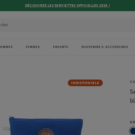
DÉCOUVREZ LES SERVIETTES OFFICIELLES 2026 !
HOMMES
FEMMES
ENFANTS
SOUVENIRS & ACCESSOIRES
Ma
CA
INDISPONIBLE
S
b
C