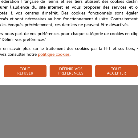
Fédération Française de Tennis et ses tiers utilisent des cookies desti
urer l'audience du site internet et vous proposer des services et of
ptés à vos centres d'intérêt. Des cookies fonctionnels sont égale
osés et sont nécessaires au bon fonctionnement du site. Contrairement
kies évoqués précédemment, ces derniers ne peuvent être désactivés.
tes-nous part de vos préférences pour chaque catégorie de cookies en cli
 "Définir vos préférences".
r en savoir plus sur le traitement des cookies par la FFT et ses tiers,
vez consulter notre
politique cookies
.
TOUT
DÉFINIR VOS
TOUT
REFUSER
PRÉFÉRENCES
ACCEPTER