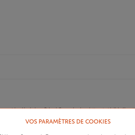
eue est brodée du logo Roland-Garros. Les bouclettes et nid d'abeille, util
gnée de sa trousse qui facilitera son transport, cette serviette bleue pr
VOS PARAMÈTRES DE COOKIES