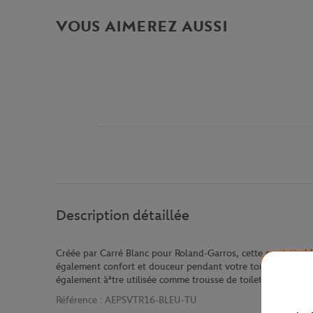
VOUS AIMEREZ AUSSI
Description détaillée
Créée par Carré Blanc pour Roland-Garros, cette serviette bl
également confort et douceur pendant votre toilette. Accompa
également àªtre utilisée comme trousse de toilette.
Référence :
AEPSVTR16-BLEU-TU