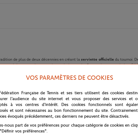
adition de plus de deux décennies en créant la
serviette officielle
du tournoi. D
plus grands joueurs et joueuses de tennis du monde. Ces serviettes, symboles d'élé
VOS PARAMÈTRES DE COOKIES
loris terre battue, un clin d'œil direct à la
surface iconique
des courts d
s, elle capture parfaitement l'essence de ce
tournoi légendaire
. Le modèle 
rros 2025
», soulignant l'authenticité et la singularité de cette pièce.
Fédération Française de Tennis et ses tiers utilisent des cookies desti
urer l'audience du site internet et vous proposer des services et of
ique
certifié GOTS
, cette serviette garantit un
confort
inégalé et une
abso
ptés à vos centres d'intérêt. Des cookies fonctionnels sont égale
une
expérience luxueuse
aux athlètes et amateurs de tennis. Carré Blanc 
osés et sont nécessaires au bon fonctionnement du site. Contrairement
 choisir la serviette qui leur correspond le mieux.
kies évoqués précédemment, ces derniers ne peuvent être désactivés.
et un engagement envers
l'excellence
et
l'éthique
. Elle est idéale pour acc
tes-nous part de vos préférences pour chaque catégorie de cookies en cli
is les plus prestigieux au monde.
 "Définir vos préférences".
e.