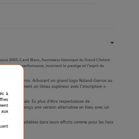
epuis 2003, Carré Blanc, fournisseur historique du Grand Chelem
gance et de performance, incarnent le prestige et l'esprit du
e Roland-Garros. Arborant un grand logo Roland-Garros au
inclut également un liteau supérieur avec l’inscription «
nés à
fres
rption
optimale. En plus d'être respectueuse de
ment
a également conçu une version alternative en bleu avec un
 aux
ompagner les athlètes dans leurs efforts comme pour les fans
quant