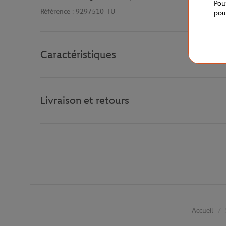
Pou
Référence :
9297510-TU
pou
Caractéristiques
Livraison et retours
Accueil