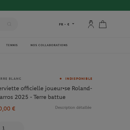
Mon compte : se co
Mon panier
FR
-
€
TENNIS
NOS COLLABORATIONS
rque
RRE BLANC
INDISPONIBLE
erviette officielle joueur•se Roland-
arros 2025 - Terre battue
0,00 €
Description détaillée
antité