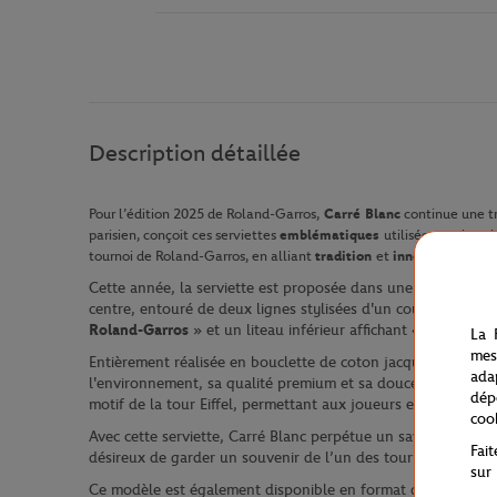
Description détaillée
Pour l’édition 2025 de Roland-Garros,
Carré Blanc
continue une tr
parisien, conçoit ces serviettes
emblématiques
utilisées par les 
tournoi de Roland-Garros, en alliant
tradition
et
innovation
.
Cette année, la serviette est proposée dans une version en co
centre, entouré de deux lignes stylisées d'un court de tenni
Roland-Garros
» et un liteau inférieur affichant «
Roland-Ga
La 
mes
Entièrement réalisée en bouclette de coton jacquard biolog
ada
l'environnement, sa qualité premium et sa douceur offrent 
dép
motif de la tour Eiffel, permettant aux joueurs et joueuses de
coo
Avec cette serviette, Carré Blanc perpétue un savoir-faire 
Fai
désireux de garder un souvenir de l’un des tournois de tenn
sur
Ce modèle est également disponible en format drap de plag