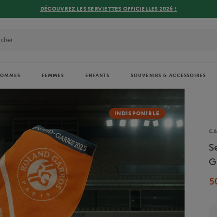
DÉCOUVREZ LES SERVIETTES OFFICIELLES 2026 !
HOMMES
FEMMES
ENFANTS
SOUVENIRS & ACCESSOIRES
INDISPONIBLE
Ma
CA
S
G
5
Qu