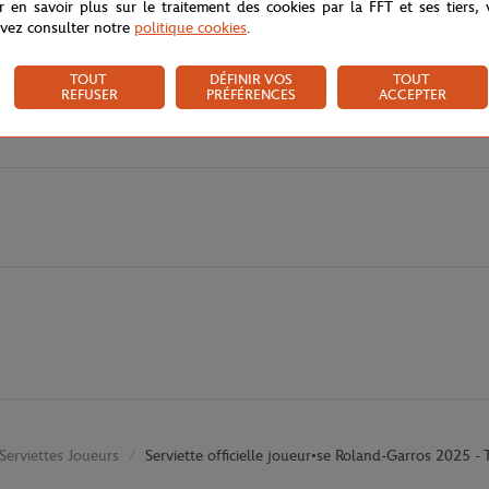
r en savoir plus sur le traitement des cookies par la FFT et ses tiers,
vez consulter notre
politique cookies
.
TOUT
DÉFINIR VOS
TOUT
REFUSER
PRÉFÉRENCES
ACCEPTER
Serviettes Joueurs
Serviette officielle joueur•se Roland-Garros 2025 - 