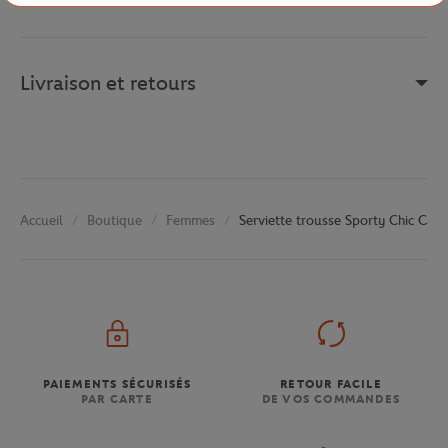
Livraison et retours
Boutique
Femmes
Serviette trousse Sporty Chic Carr
Accueil
PAIEMENTS SÉCURISÉS
RETOUR FACILE
PAR CARTE
DE VOS COMMANDES