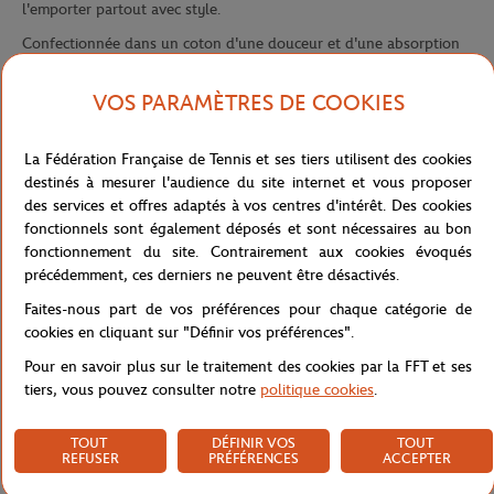
l'emporter partout avec style.
Confectionnée dans un coton d'une douceur et d'une absorption
exceptionnelles, elle présente une teinte vert menthe
rafraîchissante, subtilement décorée d'un logo Roland-Garros
VOS PARAMÈTRES DE COOKIES
brodé ton sur ton au centre et de fines bandes bleu marine et écru
en bordure inférieure. L'inscription "Roland-Garros Paris 1928"
La Fédération Française de Tennis et ses tiers utilisent des cookies
délicatement brodée sur la pochette extérieure ajoute une touche
destinés à mesurer l'audience du site internet et vous proposer
d'authenticité à cette pièce exclusive.
des services et offres adaptés à vos centres d'intérêt. Des cookies
Idéale pour la plage, la piscine, le tennis ou le voyage, cette
fonctionnels sont également déposés et sont nécessaires au bon
serviette convertible incarne parfaitement l'élégance sportive
fonctionnement du site. Contrairement aux cookies évoqués
caractéristique du tournoi parisien. Son format généreux offre un
précédemment, ces derniers ne peuvent être désactivés.
confort optimal tout en se repliant en un format compact et
Faites-nous part de vos préférences pour chaque catégorie de
facilement transportable, faisant de cet accessoire un
cookies en cliquant sur "Définir vos préférences".
indispensable pour tous les amateurs de tennis et de produits bien
pensés.
Pour en savoir plus sur le traitement des cookies par la FFT et ses
tiers, vous pouvez consulter notre
politique cookies
.
Référence :
9315610-TU
TOUT
DÉFINIR VOS
TOUT
REFUSER
PRÉFÉRENCES
ACCEPTER
Caractéristiques