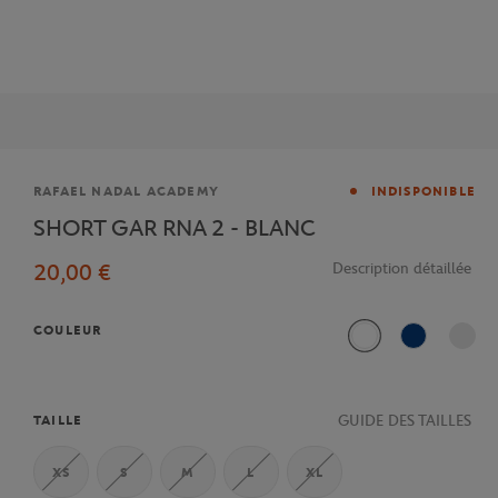
Marque
RAFAEL NADAL ACADEMY
INDISPONIBLE
SHORT GAR RNA 2 - BLANC
20,00 €
Description détaillée
COULEUR
Blanc
Bleu
GUIDE DES TAILLES
TAILLE
XS
S
M
L
XL