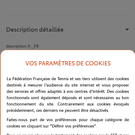
Description détaillée
description-fr_FR
Référence :
GH5209-KXE
VOS PARAMÈTRES DE COOKIES
La Fédération Française de Tennis et ses tiers utilisent des cookies
Caractéristiques
destinés à mesurer l'audience du site internet et vous proposer
des services et offres adaptés à vos centres d'intérêt. Des cookies
fonctionnels sont également déposés et sont nécessaires au bon
fonctionnement du site. Contrairement aux cookies évoqués
Livraison et retours
précédemment, ces derniers ne peuvent être désactivés.
Faites-nous part de vos préférences pour chaque catégorie de
cookies en cliquant sur "Définir vos préférences".