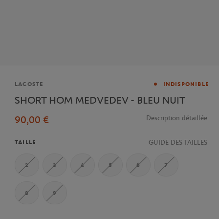
Marque
LACOSTE
INDISPONIBLE
SHORT HOM MEDVEDEV - BLEU NUIT
90,00 €
Description détaillée
GUIDE DES TAILLES
TAILLE
2
3
4
5
6
7
8
9