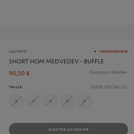
Marque
LACOSTE
INDISPONIBLE
SHORT HOM MEDVEDEV - BUFFLE
90,00 €
Description détaillée
GUIDE DES TAILLES
TAILLE
2
3
4
5
6
AJOUTER AU PANIER