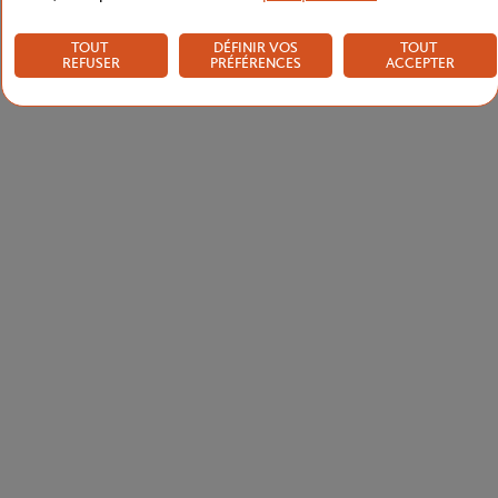
TOUT
DÉFINIR VOS
TOUT
REFUSER
PRÉFÉRENCES
ACCEPTER