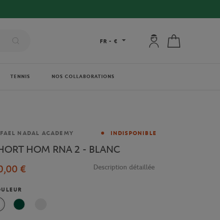
Mon compte : se co
Mon panier
FR
-
€
TENNIS
NOS COLLABORATIONS
rque
FAEL NADAL ACADEMY
INDISPONIBLE
HORT HOM RNA 2 - BLANC
0,00 €
Description détaillée
OULEUR
Blanc
Vert