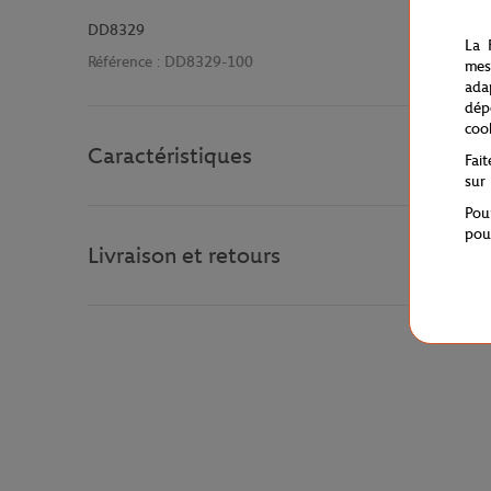
DD8329
La 
Référence :
DD8329-100
mes
ada
dép
coo
Caractéristiques
Fai
sur
Pou
pou
Livraison et retours