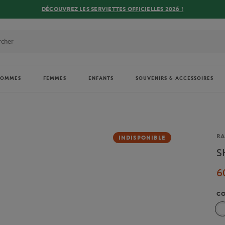
DÉCOUVREZ LES SERVIETTES OFFICIELLES 2026 !
HOMMES
FEMMES
ENFANTS
SOUVENIRS & ACCESSOIRES
Ma
RA
INDISPONIBLE
S
6
C