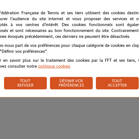
Fédération Française de Tennis et ses tiers utilisent des cookies desti
urer l'audience du site internet et vous proposer des services et of
ptés à vos centres d'intérêt. Des cookies fonctionnels sont égale
osés et sont nécessaires au bon fonctionnement du site. Contrairement
kies évoqués précédemment, ces derniers ne peuvent être désactivés.
tes-nous part de vos préférences pour chaque catégorie de cookies en cli
 "Définir vos préférences".
r en savoir plus sur le traitement des cookies par la FFT et ses tiers,
vez consulter notre
politique cookies
.
TOUT
DÉFINIR VOS
TOUT
REFUSER
PRÉFÉRENCES
ACCEPTER