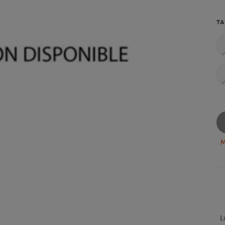
TA
M
L