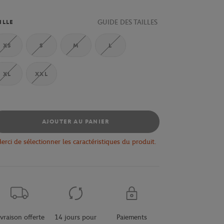
GUIDE DES TAILLES
ILLE
XS
S
M
L
XL
XXL
AJOUTER AU PANIER
erci de sélectionner les caractéristiques du produit.
ivraison offerte
14 jours pour
Paiements