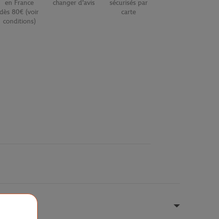
en France
changer d'avis
sécurisés par
dès 80€ (voir
carte
conditions)