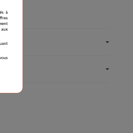
nés à
fres
ment
 aux
quant
 vous