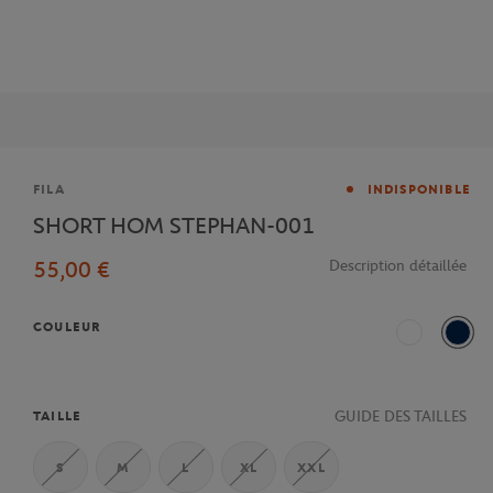
Marque
FILA
INDISPONIBLE
SHORT HOM STEPHAN-001
55,00 €
Description détaillée
COULEUR
Blanc
Mari
GUIDE DES TAILLES
TAILLE
S
M
L
XL
XXL