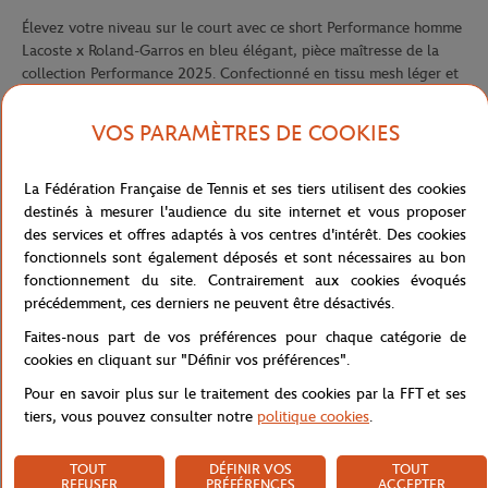
Élevez votre niveau sur le court avec ce short Performance homme
Lacoste x Roland-Garros en bleu élégant, pièce maîtresse de la
collection Performance 2025. Confectionné en tissu mesh léger et
respirant, il offre une ventilation optimale pendant les échanges
les plus intenses, tandis que le shorty intégré en jersey extensible
VOS PARAMÈTRES DE COOKIES
rose assure maintien et confort pour une mobilité sans entrave.
La technologie Ultra Dry évacue efficacement la transpiration,
La Fédération Française de Tennis et ses tiers utilisent des cookies
vous gardant au sec même lors des matchs les plus exigeants sous
destinés à mesurer l'audience du site internet et vous proposer
la chaleur parisienne. Le logo Roland-Garros finement brodé sur la
des services et offres adaptés à vos centres d'intérêt. Des cookies
jambe gauche dialogue harmonieusement avec le crocodile Lacoste
fonctionnels sont également déposés et sont nécessaires au bon
en silicone sur la jambe droite, signatures authentiques de cette
fonctionnement du site. Contrairement aux cookies évoqués
collaboration prestigieuse.
précédemment, ces derniers ne peuvent être désactivés.
La ceinture élastique avec détail rose contrastant apporte une
Faites-nous part de vos préférences pour chaque catégorie de
touche de dynamisme contemporain à ce short de tennis haute
cookies en cliquant sur "Définir vos préférences".
performance, incarnant parfaitement l'alliance entre expertise
technique et raffinement esthétique propre à la collection
Pour en savoir plus sur le traitement des cookies par la FFT et ses
Performance. Conçu pour les joueurs qui ne font aucun
tiers, vous pouvez consulter notre
politique cookies
.
compromis entre style et fonctionnalité, ce short deviendra
rapidement votre allié incontournable sur les courts.
TOUT
DÉFINIR VOS
TOUT
REFUSER
PRÉFÉRENCES
ACCEPTER