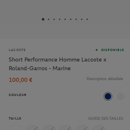
Marque
LACOSTE
DISPONIBLE
Short Performance Homme Lacoste x
Roland-Garros - Marine
100,00 €
Description détaillée
COULEUR
Bleu
Vert n
GUIDE DES TAILLES
TAILLE