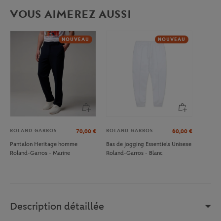
VOUS AIMEREZ AUSSI
NOUVEAU
NOUVEAU
ROLAND GARROS
ROLAND GARROS
70,00
€
60,00
€
Pantalon Heritage homme
Bas de jogging Essentiels Unisexe
Roland-Garros - Marine
Roland-Garros - Blanc
Description détaillée