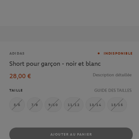
Marque
ADIDAS
INDISPONIBLE
Short pour garçon - noir et blanc
28,00 €
Description détaillée
GUIDE DES TAILLES
TAILLE
5/6
7/8
9/10
11/12
13/14
15/16
AJOUTER AU PANIER