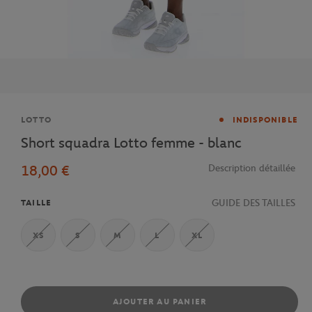
Marque
LOTTO
INDISPONIBLE
Short squadra Lotto femme - blanc
18,00 €
Description détaillée
GUIDE DES TAILLES
TAILLE
XS
S
M
L
XL
AJOUTER AU PANIER