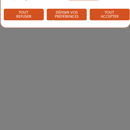
TOUT
DÉFINIR VOS
TOUT
REFUSER
PRÉFÉRENCES
ACCEPTER