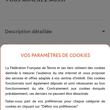
Description détaillée
Short avec le logo Lotto sur la cuisse gauche.
Référence :
210377-1CH
VOS PARAMÈTRES DE COOKIES
La Fédération Française de Tennis et ses tiers utilisent des cookies
Caractéristiques
destinés à mesurer l'audience du site internet et vous proposer
des services et offres adaptés à vos centres d'intérêt. Des cookies
fonctionnels sont également déposés et sont nécessaires au bon
fonctionnement du site. Contrairement aux cookies évoqués
précédemment, ces derniers ne peuvent être désactivés.
Livraison et retours
Faites-nous part de vos préférences pour chaque catégorie de
cookies en cliquant sur "Définir vos préférences".