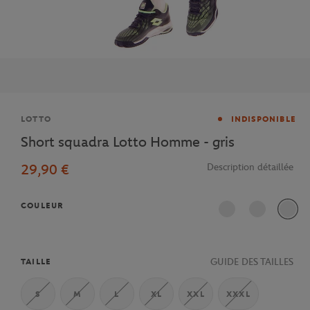
Marque
LOTTO
INDISPONIBLE
Short squadra Lotto Homme - gris
29,90 €
Description détaillée
COULEUR
GUIDE DES TAILLES
TAILLE
S
M
L
XL
XXL
XXXL