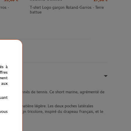
ros -
T-shirt Logo garçon Roland-Garros - Terre
battue
nés à
fres
ment
 aux
jeunes passionnés de tennis. Ce short marine, agrémenté de
quant
e grâce à sa matière légère. Les deux poches latérales
 vous
sé. Le design tricolore, inspiré du drapeau français, et le