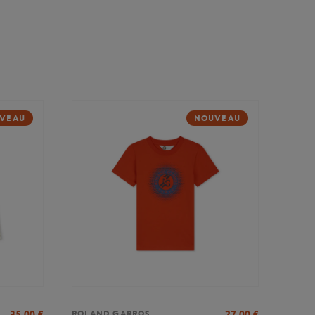
VEAU
NOUVEAU
35,00
€
27,00
€
ROLAND GARROS