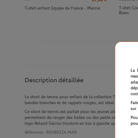
T-shirt Co
T-shirt enfant Equipe de France - Marine
Blanc
La 
mes
Description détaillée
ada
dép
coo
Le short de tennis pour enfant de la collection Tricolore R
Fai
bandes blanches et de rappels rouges, est idéal pour les ent
sur
Ce short de tennis est parfait pour les jeunes athlètes, offr
Pou
permettent de ranger des balles ou des petits objets personne
pou
logo Roland Garros tricolore en bas à gauche ajoutent une t
Référence :
RSHB0224-MAR