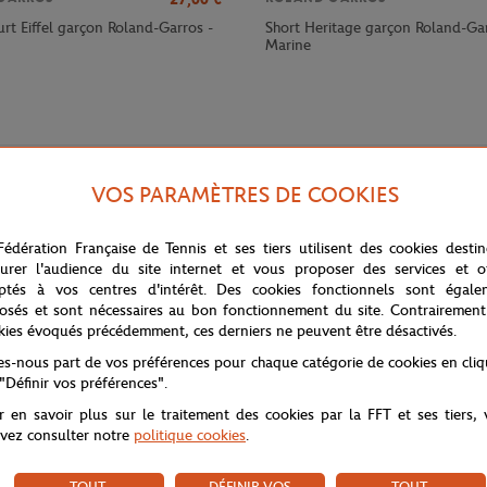
urt Eiffel garçon Roland-Garros -
Short Heritage garçon Roland-Gar
Marine
VOS PARAMÈTRES DE COOKIES
Fédération Française de Tennis et ses tiers utilisent des cookies desti
urer l'audience du site internet et vous proposer des services et of
ptés à vos centres d'intérêt. Des cookies fonctionnels sont égale
osés et sont nécessaires au bon fonctionnement du site. Contrairement
kies évoqués précédemment, ces derniers ne peuvent être désactivés.
oland Garros est conçu pour offrir un maximum de confort et de style aux 
tes-nous part de vos préférences pour chaque catégorie de cookies en cli
raînements et les matchs.
 "Définir vos préférences".
ant à la fois une grande liberté de mouvement et une respirabilité optimal
r en savoir plus sur le traitement des cookies par la FFT et ses tiers,
ls, tandis que le cordon de serrage assure un ajustement parfait et sécuri
vez consulter notre
politique cookies
.
ouche de prestige et d'élégance à ce vêtement sportif.
TOUT
DÉFINIR VOS
TOUT