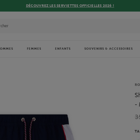
DÉCOUVREZ LES SERVIETTES OFFICIELLES 2026 !
HOMMES
FEMMES
ENFANTS
SOUVENIRS & ACCESSOIRES
Ma
R
S
-
3
TA