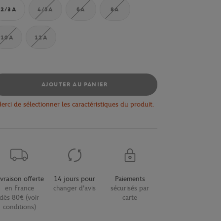
2/3A
4/5A
6A
8A
10A
12A
AJOUTER AU PANIER
erci de sélectionner les caractéristiques du produit.
ivraison offerte
14 jours pour
Paiements
en France
changer d'avis
sécurisés par
dès 80€ (voir
carte
conditions)