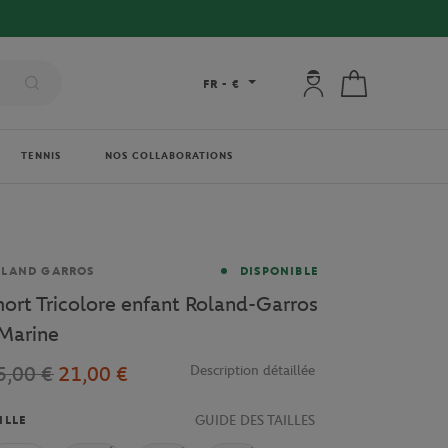
Mon compte : se co
Mon panier
FR
-
€
TENNIS
NOS COLLABORATIONS
rque
OLAND GARROS
DISPONIBLE
hort Tricolore enfant Roland-Garros
 Marine
5,00 €
21,00 €
Description détaillée
GUIDE DES TAILLES
ILLE