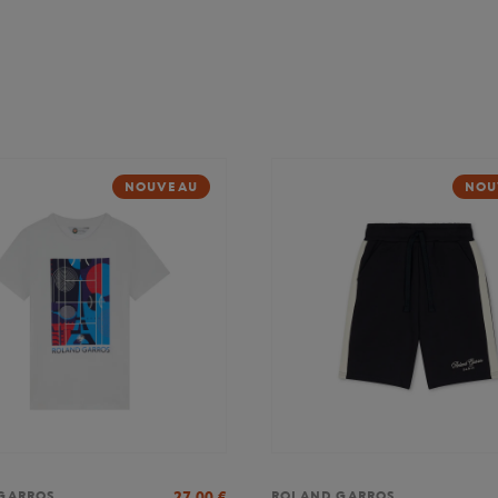
NOUVEAU
NOU
27,00
€
GARROS
ROLAND GARROS