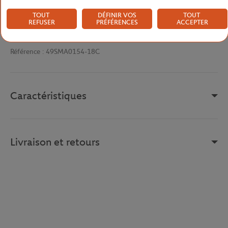
incomparable.
TOUT
DÉFINIR VOS
TOUT
REFUSER
PRÉFÉRENCES
ACCEPTER
Les pointures sont données en format UK.
Référence :
49SMA0154-18C
Caractéristiques
Livraison et retours