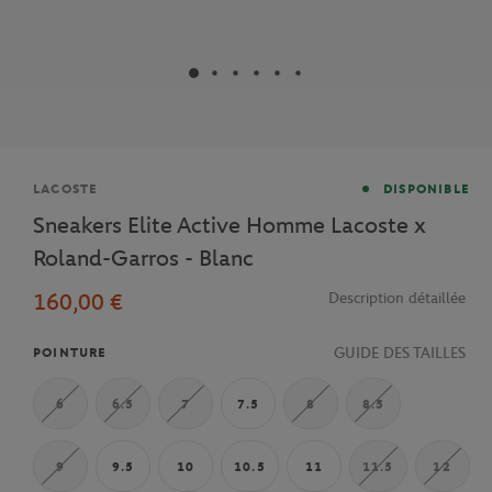
Marque
LACOSTE
DISPONIBLE
Sneakers Elite Active Homme Lacoste x
Roland-Garros - Blanc
160,00 €
Description détaillée
GUIDE DES TAILLES
POINTURE
6
6.5
7
7.5
8
8.5
9
9.5
10
10.5
11
11.5
12