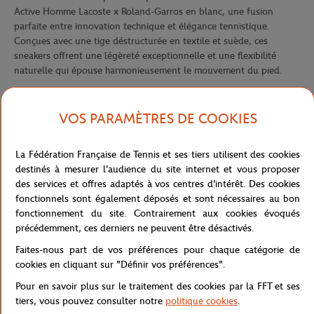
Active Homme Lacoste x Roland-Garros en blanc, une fusion
parfaite entre innovation technique et élégance tennistique.
Conçues avec une tige déstructurée en textile et suède, ces
sneakers offrent une légèreté exceptionnelle et une flexibilité
naturelle qui épouse harmonieusement le mouvement du pied.
Le logo Roland-Garros élégamment positionné au talon dialogue
avec le marquage Lacoste Active sur le panneau central, créant
VOS PARAMÈTRES DE COOKIES
une signature visuelle distinctive qui célèbre cette collaboration
prestigieuse. Les anneaux passe-lacets stratégiquement placés
assurent un maintien personnalisable, garantissant confort et
La Fédération Française de Tennis et ses tiers utilisent des cookies
stabilité optimale à chaque pas.
destinés à mesurer l'audience du site internet et vous proposer
des services et offres adaptés à vos centres d'intérêt. Des cookies
Sa semelle extérieure texturée en caoutchouc, inspirée des terrains
fonctionnels sont également déposés et sont nécessaires au bon
de tennis, offre une adhérence exceptionnelle sur toutes les
fonctionnement du site. Contrairement aux cookies évoqués
surfaces, tandis que sa silhouette hybride entre running et lifestyle
précédemment, ces derniers ne peuvent être désactivés.
apporte une dimension contemporaine. La teinte immaculée est
rehaussée par des coordonnées géographiques imprimées,
Faites-nous part de vos préférences pour chaque catégorie de
évoquant subtilement l'emplacement des courts parisiens. Ces
cookies en cliquant sur "Définir vos préférences".
sneakers Elite Active incarnent parfaitement l'alliance entre
Pour en savoir plus sur le traitement des cookies par la FFT et ses
performance technique et raffinement esthétique, pour un style
tiers, vous pouvez consulter notre
politique cookies
.
qui vous accompagne du court à la ville avec une élégance