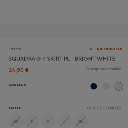
Marque
LOTTO
INDISPONIBLE
SQUADRA G II SKIRT PL - BRIGHT WHITE
24,90 €
Description détaillée
COULEUR
Marine
GUIDE DES TAILLES
TAILLE
XS
S
M
L
XL