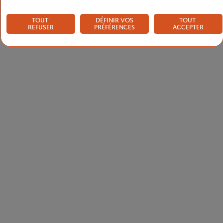
TOUT
DÉFINIR VOS
TOUT
REFUSER
PRÉFÉRENCES
ACCEPTER