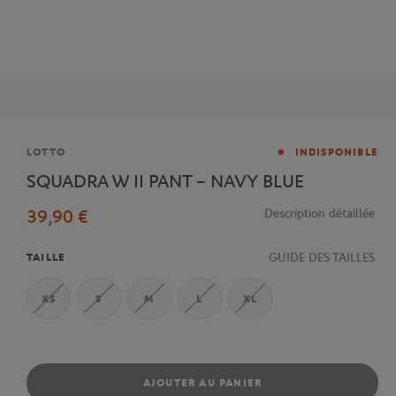
Marque
LOTTO
INDISPONIBLE
SQUADRA W II PANT – NAVY BLUE
39,90 €
Description détaillée
GUIDE DES TAILLES
TAILLE
XS
S
M
L
XL
AJOUTER AU PANIER