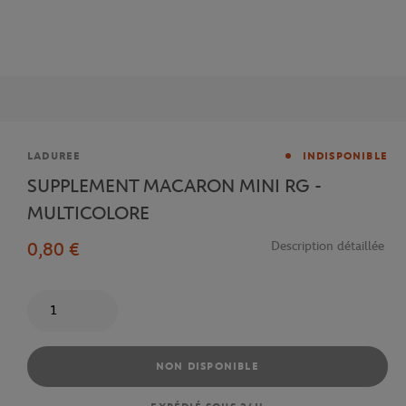
Marque
LADUREE
INDISPONIBLE
SUPPLEMENT MACARON MINI RG -
MULTICOLORE
0,80 €
Description détaillée
Quantité
NON DISPONIBLE