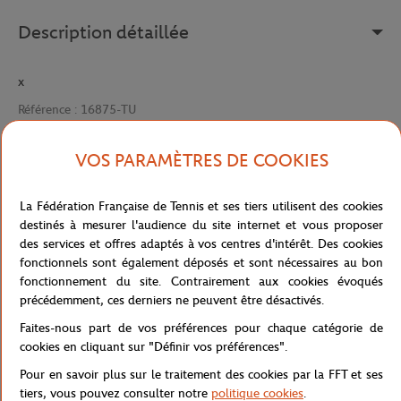
Description détaillée
x
Référence :
16875-TU
VOS PARAMÈTRES DE COOKIES
Caractéristiques
La Fédération Française de Tennis et ses tiers utilisent des cookies
destinés à mesurer l'audience du site internet et vous proposer
des services et offres adaptés à vos centres d'intérêt. Des cookies
fonctionnels sont également déposés et sont nécessaires au bon
Livraison et retours
fonctionnement du site. Contrairement aux cookies évoqués
précédemment, ces derniers ne peuvent être désactivés.
Faites-nous part de vos préférences pour chaque catégorie de
cookies en cliquant sur "Définir vos préférences".
Pour en savoir plus sur le traitement des cookies par la FFT et ses
Boutique
Concession
SUPPLEMENT MACARON MINI
Accueil
tiers, vous pouvez consulter notre
politique cookies
.