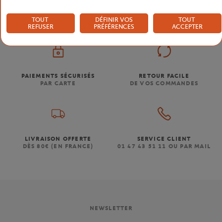
TOUT
DÉFINIR VOS
TOUT
REFUSER
PRÉFÉRENCES
ACCEPTER
PAIEMENTS SÉCURISÉS
RETOUR FACILE
PAR CARTE
DE VOS COMMANDES
LIVRAISON OFFERTE
SERVICE CLIENT
DÈS 80€ (EN FRANCE)
01 47 43 51 11 OU PAR MAIL
NEWSLETTER