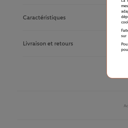
La 
mes
ada
Caractéristiques
dép
coo
Fai
sur
Livraison et retours
Pou
pou
Ac