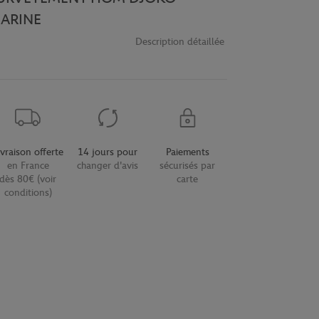
ARINE
Description détaillée
ivraison offerte
14 jours pour
Paiements
en France
changer d'avis
sécurisés par
dès 80€ (voir
carte
conditions)