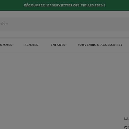
DÉCOUVREZ LES SERVIETTES OFFICIELLES 2026 !
HOMMES
FEMMES
ENFANTS
SOUVENIRS & ACCESSOIRES
Ma
LA
S