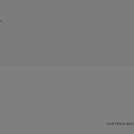
s
M
PARTENAIRES