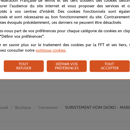
Fédération Française de Tennis et ses tiers utilisent des cookies desti
urer l'audience du site internet et vous proposer des services et of
ptés à vos centres d'intérêt. Des cookies fonctionnels sont égale
osés et sont nécessaires au bon fonctionnement du site. Contrairement
kies évoqués précédemment, ces derniers ne peuvent être désactivés.
tes-nous part de vos préférences pour chaque catégorie de cookies en cli
 "Définir vos préférences".
r en savoir plus sur le traitement des cookies par la FFT et ses tiers,
vez consulter notre
politique cookies
.
TOUT
DÉFINIR VOS
TOUT
REFUSER
PRÉFÉRENCES
ACCEPTER
Boutique
Concession
SURVETEMENT HOM DJOKO - MARI
cueil