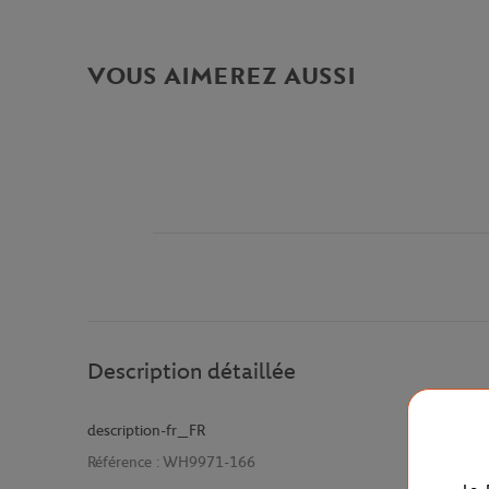
VOUS AIMEREZ AUSSI
Description détaillée
description-fr_FR
Référence :
WH9971-166