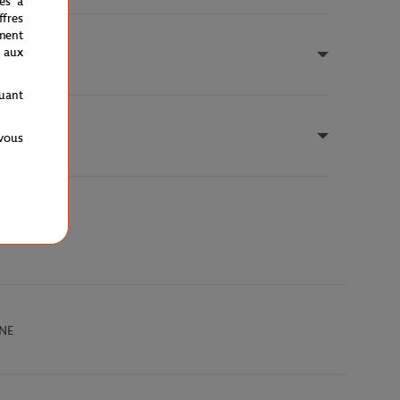
nés à
fres
ment
 aux
quant
 vous
NE