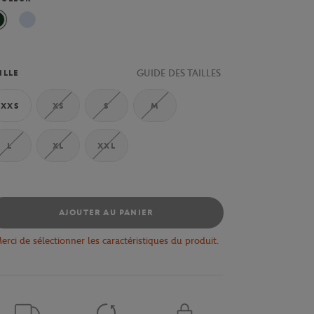
Vert foncé
Bleu clair
GUIDE DES TAILLES
ILLE
XXS
XS
S
M
L
XL
XXL
AJOUTER AU PANIER
erci de sélectionner les caractéristiques du produit.