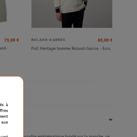
75,00
€
85,00
€
ROLAND GARROS
and-
Pull Heritage homme Roland-Garros - Ecru
nés à
fres
ment
 aux
lété par le crocodile emblématique brodé sur la manche, ce
quant