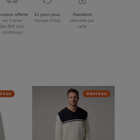
ivraison offerte
14 jours pour
Paiements
en France
changer d'avis
sécurisés par
dès 80€ (voir
carte
conditions)
VEAU
NOUVEAU