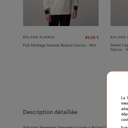
85,00
€
ROLAND GARROS
ROLAND 
Sweat Lo
Pull Heritage homme Roland-Garros - Vert
Garros - 
La 
mes
ada
Description détaillée
dép
coo
Arborant fièrement l'imprimé Lacoste x Roland Garros à l'av
Fai