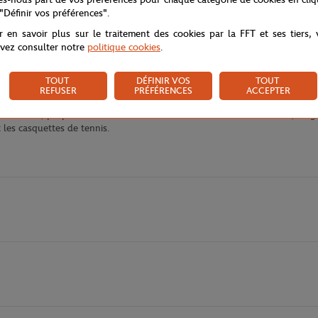
 "Définir vos préférences".
r en savoir plus sur le traitement des cookies par la FFT et ses tiers,
vez consulter notre
politique cookies
.
 Lacoste en partenariat avec Roland-Garros pour le tournoi 2024. Cette col
TOUT
DÉFINIR VOS
TOUT
aque pièce de cette collection est conçue avec un accent sur la performan
REFUSER
PRÉFÉRENCES
ACCEPTER
rtent une touche de dynamisme à chaque tenue, tandis que les logos du cl
t enfants, propose des vêtements et des accessoires alliant confort, élég
 les casquettes de tennis.