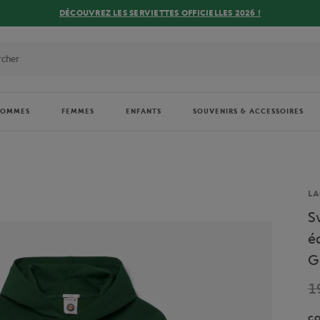
DÉCOUVREZ LES SERVIETTES OFFICIELLES 2026 !
HOMMES
FEMMES
ENFANTS
SOUVENIRS & ACCESSOIRES
Ma
LA
S
é
G
1
C