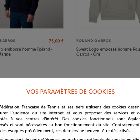
75,00
€
GARROS
ROLAND GARROS
go embossé homme Roland-
Sweat Logo embossé homme Rol
Marine
Garros - Gris
VOS PARAMÈTRES DE COOKIES
Fédération Française de Tennis et ses tiers utilisent des cookies desti
urer l'audience du site internet et vous proposer des services et of
ptés à vos centres d'intérêt. Des cookies fonctionnels sont égale
osés et sont nécessaires au bon fonctionnement du site. Contrairement
kies évoqués précédemment, ces derniers ne peuvent être désactivés.
ant, ce sweatshirt offre une coupe relaxée pour un confort optimal. Comp
tes-nous part de vos préférences pour chaque catégorie de cookies en cli