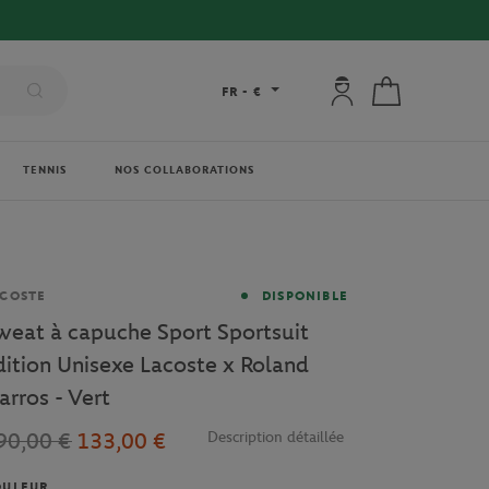
Mon compte : se co
Mon panier
FR
-
€
TENNIS
NOS COLLABORATIONS
rque
COSTE
DISPONIBLE
weat à capuche Sport Sportsuit
dition Unisexe Lacoste x Roland
arros - Vert
90,00 €
133,00 €
Description détaillée
OULEUR