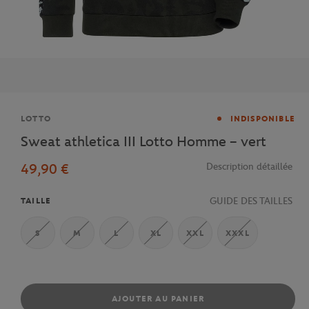
Marque
LOTTO
INDISPONIBLE
Sweat athletica III Lotto Homme – vert
49,90 €
Description détaillée
GUIDE DES TAILLES
TAILLE
S
M
L
XL
XXL
XXXL
AJOUTER AU PANIER