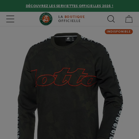
DÉCOUVREZ LES SERVIETTES OFFICIELLES 2026 !
Mon
Toggle navigation
LA
BOUTIQUE
OFFICIELLE
INDISPONIBLE