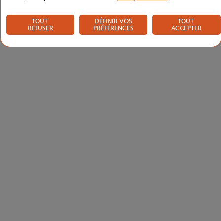
TOUT
DÉFINIR VOS
TOUT
REFUSER
PRÉFÉRENCES
ACCEPTER