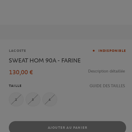
Marque
LACOSTE
INDISPONIBLE
SWEAT HOM 90A - FARINE
130,00 €
Description détaillée
GUIDE DES TAILLES
TAILLE
2
3
4
AJOUTER AU PANIER