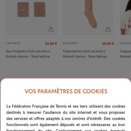
LACOSTE
LACOSTE
LACOS
20,00
€
35,00
€
Duo Poignets Club Lacoste x
Chaussettes Club Lacoste x
Casque
Roland-Garros - Terre battue
Roland-Garros - Terre battue
Roland
Description détaillée
VOS PARAMÈTRES DE COOKIES
description-fr_FR
La Fédération Française de Tennis et ses tiers utilisent des cookies
destinés à mesurer l'audience du site internet et vous proposer
Référence :
SH6616-70V
des services et offres adaptés à vos centres d'intérêt. Des cookies
fonctionnels sont également déposés et sont nécessaires au bon
fonctionnement du site. Contrairement aux cookies évoqués