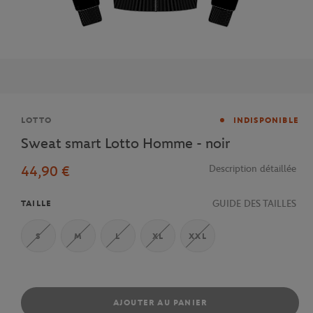
Marque
LOTTO
INDISPONIBLE
Sweat smart Lotto Homme - noir
44,90 €
Description détaillée
GUIDE DES TAILLES
TAILLE
S
M
L
XL
XXL
AJOUTER AU PANIER