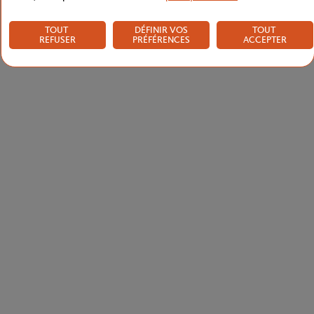
TOUT
DÉFINIR VOS
TOUT
REFUSER
PRÉFÉRENCES
ACCEPTER