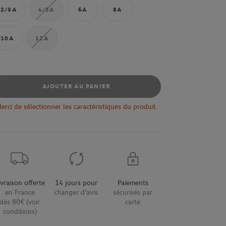
2/3A
4/5A
6A
8A
10A
12A
AJOUTER AU PANIER
erci de sélectionner les caractéristiques du produit.
ivraison offerte
14 jours pour
Paiements
en France
changer d'avis
sécurisés par
dès 80€ (voir
carte
conditions)