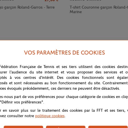
go garçon Roland-Garros - Terre
T-shirt Couronne garçon Roland-
Marine
VOS PARAMÈTRES DE COOKIES
Fédération Française de Tennis et ses tiers utilisent des cookies desti
urer l'audience du site internet et vous proposer des services et of
ptés à vos centres d'intérêt. Des cookies fonctionnels sont égale
osés et sont nécessaires au bon fonctionnement du site. Contrairement
kies évoqués précédemment, ces derniers ne peuvent être désactivés.
arros marie confort et style avec élégance. Confectionné en pur coton, il
 leurs activités.
tes-nous part de vos préférences pour chaque catégorie de cookies en cli
 "Définir vos préférences".
e à l'histoire prestigieuse de ce tournoi légendaire. Les bords-côtes au
 logo Roland Garros brodé en blanc sur la partie inférieure gauche ajoute 
r en savoir plus sur le traitement des cookies par la FFT et ses tiers,
vez consulter notre
politique cookies
.
un indispensable de la garde-robe des passionnés de tennis, à porter auss