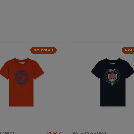
NOUVEAU
NOU
27,00
€
GARROS
ROLAND GARROS