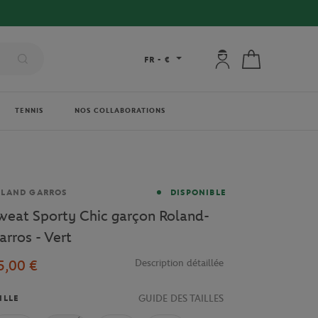
Mon compte : se co
Mon panier
FR
-
€
TENNIS
NOS COLLABORATIONS
rque
OLAND GARROS
DISPONIBLE
weat Sporty Chic garçon Roland-
arros - Vert
5,00 €
Description détaillée
GUIDE DES TAILLES
ILLE