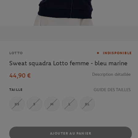
Marque
LOTTO
INDISPONIBLE
Sweat squadra Lotto femme - bleu marine
44,90 €
Description détaillée
GUIDE DES TAILLES
TAILLE
XS
S
M
L
XL
AJOUTER AU PANIER