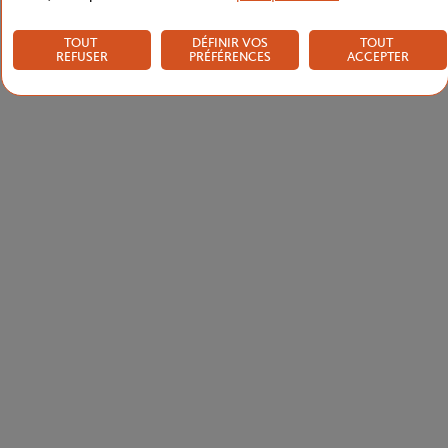
TOUT
DÉFINIR VOS
TOUT
REFUSER
PRÉFÉRENCES
ACCEPTER