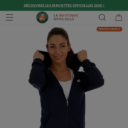
DÉCOUVREZ LES SERVIETTES OFFICIELLES 2026 !
Mon
Toggle navigation
LA
BOUTIQUE
OFFICIELLE
INDISPONIBLE