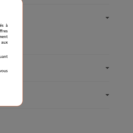
nés à
fres
ment
 aux
quant
 vous