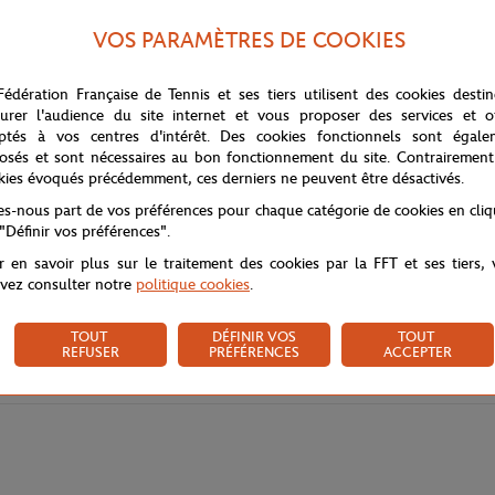
VOS PARAMÈTRES DE COOKIES
Fédération Française de Tennis et ses tiers utilisent des cookies desti
urer l'audience du site internet et vous proposer des services et of
ptés à vos centres d'intérêt. Des cookies fonctionnels sont égale
osés et sont nécessaires au bon fonctionnement du site. Contrairement
kies évoqués précédemment, ces derniers ne peuvent être désactivés.
tes-nous part de vos préférences pour chaque catégorie de cookies en cli
 "Définir vos préférences".
r en savoir plus sur le traitement des cookies par la FFT et ses tiers,
vez consulter notre
politique cookies
.
TOUT
DÉFINIR VOS
TOUT
REFUSER
PRÉFÉRENCES
ACCEPTER