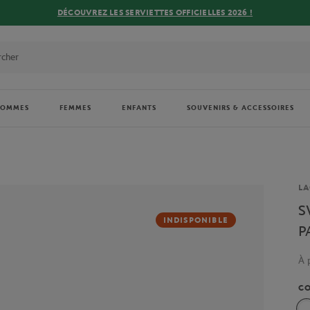
DÉCOUVREZ LES SERVIETTES OFFICIELLES 2026 !
HOMMES
FEMMES
ENFANTS
SOUVENIRS & ACCESSOIRES
Ma
LA
S
INDISPONIBLE
P
À 
C