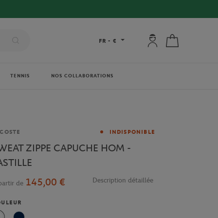
Mon compte : se co
Mon panier
FR
-
€
TENNIS
NOS COLLABORATIONS
rque
COSTE
INDISPONIBLE
WEAT ZIPPE CAPUCHE HOM -
ASTILLE
145,00 €
Description détaillée
partir de
OULEUR