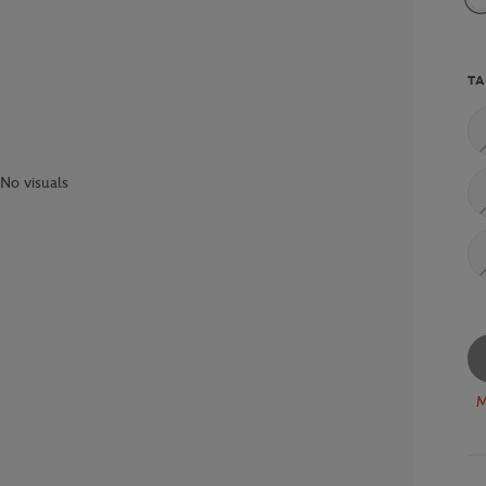
TA
No visuals
M