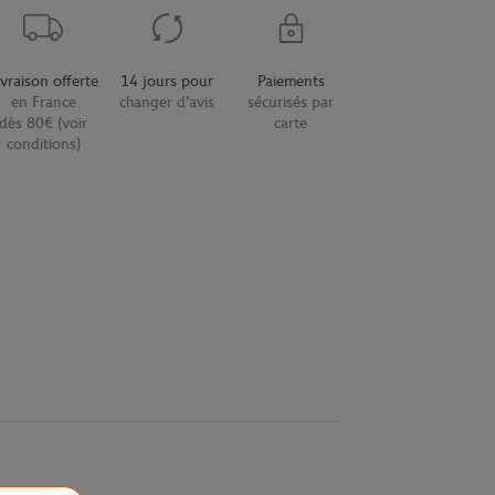
ivraison offerte
14 jours pour
Paiements
en France
changer d'avis
sécurisés par
dès 80€ (voir
carte
conditions)