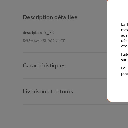
Description détaillée
La 
mes
description-fr_FR
ada
dép
Référence :
SH9626-LGF
coo
Fai
sur
Caractéristiques
Pou
pou
Livraison et retours