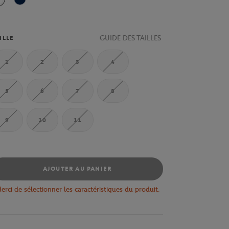
Blanc
Marine
GUIDE DES TAILLES
ILLE
1
2
3
4
5
6
7
8
9
10
11
AJOUTER AU PANIER
erci de sélectionner les caractéristiques du produit.