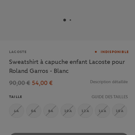
Marque
LACOSTE
INDISPONIBLE
Sweatshirt à capuche enfant Lacoste pour
Roland Garros - Blanc
90,00 €
54,00 €
Description détaillée
GUIDE DES TAILLES
TAILLE
4A
6A
8A
10A
12A
14A
16A