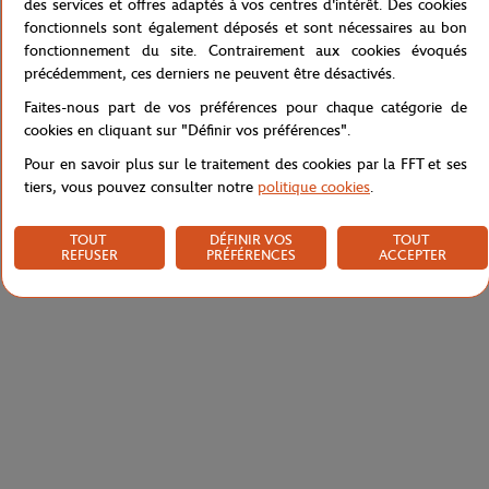
en moins.
des services et offres adaptés à vos centres d'intérêt. Des cookies
fonctionnels sont également déposés et sont nécessaires au bon
Référence :
SJ7489-70V
fonctionnement du site. Contrairement aux cookies évoqués
précédemment, ces derniers ne peuvent être désactivés.
Faites-nous part de vos préférences pour chaque catégorie de
Caractéristiques
cookies en cliquant sur "Définir vos préférences".
Pour en savoir plus sur le traitement des cookies par la FFT et ses
tiers, vous pouvez consulter notre
politique cookies
.
Livraison et retours
TOUT
DÉFINIR VOS
TOUT
REFUSER
PRÉFÉRENCES
ACCEPTER