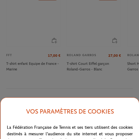
FFT
ROLAND GARROS
ROLAN
17,00
€
27,00
€
T-shirt enfant Equipe de France -
T-shirt Court Eiffel garçon
Short 
Marine
Roland-Garros - Blanc
Garros 
Description détaillée
VOS PARAMÈTRES DE COOKIES
Intégrez le club Roland Garros avec ce sweatshirt en éponge. Un
look décontracté qui fera la différence sur les courts. Cet article
La Fédération Française de Tennis et ses tiers utilisent des cookies
unisexe taille grand, si vous êtes une femme, choisissez 2 tailles
destinés à mesurer l'audience du site internet et vous proposer