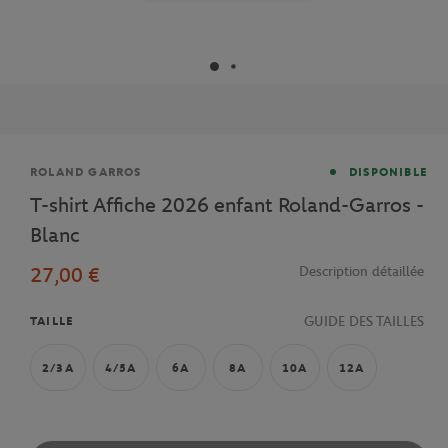
Marque
ROLAND GARROS
DISPONIBLE
T-shirt Affiche 2026 enfant Roland-Garros -
Blanc
27,00 €
Description détaillée
GUIDE DES TAILLES
TAILLE
2/3A
4/5A
6A
8A
10A
12A