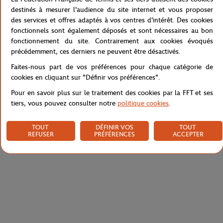
de l'artiste, imprimée avec fidélité sur ce t-shirt en coton.
destinés à mesurer l'audience du site internet et vous proposer
JR capture ici l'essence du court Philippe-Chatrier : l'ocre de la
des services et offres adaptés à vos centres d'intérêt. Des cookies
terre, les gestes silencieux des préparateurs, l'œil comme
fonctionnels sont également déposés et sont nécessaires au bon
signature. Un objet à collectionner autant qu'à porter.
fonctionnement du site. Contrairement aux cookies évoqués
précédemment, ces derniers ne peuvent être désactivés.
Référence :
RTSB0826-BLA
Faites-nous part de vos préférences pour chaque catégorie de
cookies en cliquant sur "Définir vos préférences".
Pour en savoir plus sur le traitement des cookies par la FFT et ses
Caractéristiques
tiers, vous pouvez consulter notre
politique cookies
.
TOUT
DÉFINIR VOS
TOUT
REFUSER
PRÉFÉRENCES
ACCEPTER
Livraison et retours