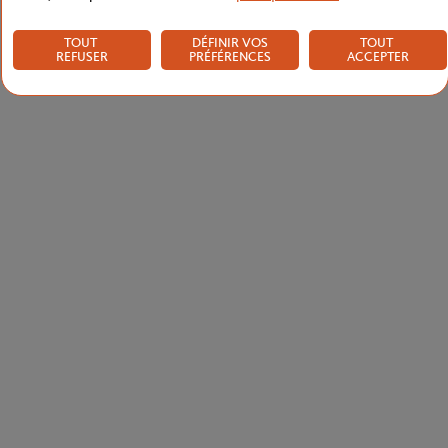
TOUT
DÉFINIR VOS
TOUT
REFUSER
PRÉFÉRENCES
ACCEPTER