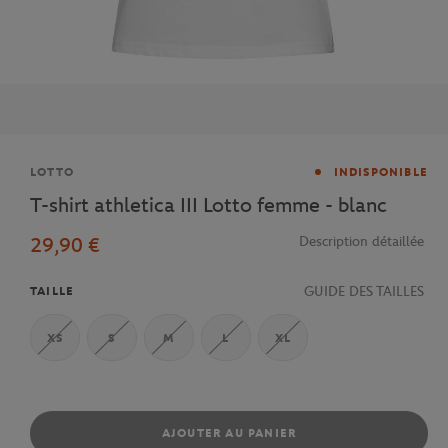
Marque
LOTTO
INDISPONIBLE
T-shirt athletica III Lotto femme - blanc
29,90 €
Description détaillée
GUIDE DES TAILLES
TAILLE
XS
S
M
L
XL
AJOUTER AU PANIER