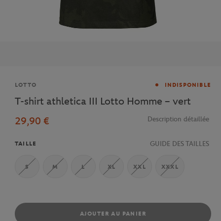
Marque
LOTTO
INDISPONIBLE
T-shirt athletica III Lotto Homme – vert
29,90 €
Description détaillée
GUIDE DES TAILLES
TAILLE
S
M
L
XL
XXL
XXXL
AJOUTER AU PANIER