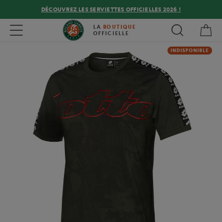
DÉCOUVREZ LES SERVIETTES OFFICIELLES 2026 !
Mon
Toggle navigation
LA
BOUTIQUE
OFFICIELLE
INDISPONIBLE