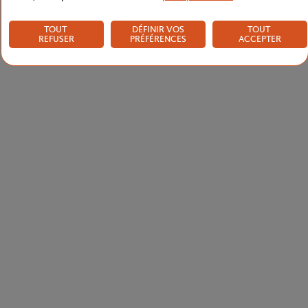
TOUT
DÉFINIR VOS
TOUT
REFUSER
PRÉFÉRENCES
ACCEPTER