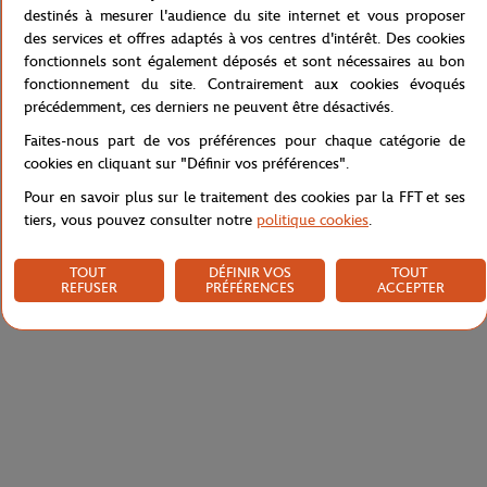
derrière. Une pièce décalée et authentique.
destinés à mesurer l'audience du site internet et vous proposer
des services et offres adaptés à vos centres d'intérêt. Des cookies
Coton pur pour un confort quotidien. À associer avec un short ou
fonctionnels sont également déposés et sont nécessaires au bon
un pantalon Roland Garros pour un look cohérent.
fonctionnement du site. Contrairement aux cookies évoqués
Référence :
RTSM0326-MAR
précédemment, ces derniers ne peuvent être désactivés.
Faites-nous part de vos préférences pour chaque catégorie de
cookies en cliquant sur "Définir vos préférences".
Caractéristiques
Pour en savoir plus sur le traitement des cookies par la FFT et ses
tiers, vous pouvez consulter notre
politique cookies
.
TOUT
DÉFINIR VOS
TOUT
REFUSER
PRÉFÉRENCES
ACCEPTER
Livraison et retours