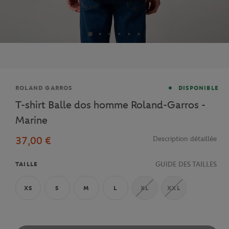
Marque
ROLAND GARROS
DISPONIBLE
T-shirt Balle dos homme Roland-Garros -
Marine
37,00 €
Description détaillée
GUIDE DES TAILLES
TAILLE
XS
S
M
L
XL
XXL