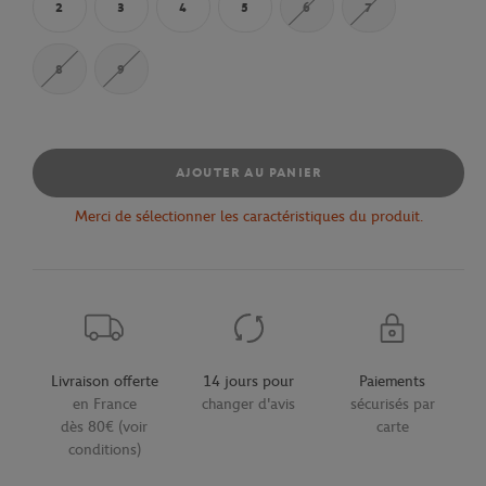
2
3
4
5
6
7
8
9
AJOUTER AU PANIER
Merci de sélectionner les caractéristiques du produit.
Livraison offerte
14 jours pour
Paiements
en France
changer d'avis
sécurisés par
dès 80€ (voir
carte
conditions)