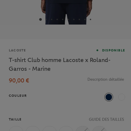
Marque
LACOSTE
DISPONIBLE
T-shirt Club homme Lacoste x Roland-
Garros - Marine
90,00 €
Description détaillée
COULEUR
Bleu Marine
Ecru
GUIDE DES TAILLES
TAILLE