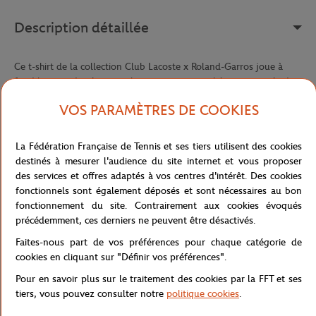
Description détaillée
Ce t-shirt de la collection Club Lacoste x Roland-Garros joue à
fond la carte du rétro-graphique, avec une esthétique inspirée des
affiches d'époque du tournoi. Confectionné dans un jersey épais
VOS PARAMÈTRES DE COOKIES
en coton issu de l'agriculture biologique, il offre une matière
dense et qualitative, agréable à porter au quotidien et conçue
pour durer.
La Fédération Française de Tennis et ses tiers utilisent des cookies
destinés à mesurer l'audience du site internet et vous proposer
Sa coupe relaxed fit, aux épaules légèrement tombantes, dessine
des services et offres adaptés à vos centres d'intérêt. Des cookies
une silhouette décontractée et actuelle, idéale pour un look
fonctionnels sont également déposés et sont nécessaires au bon
streetwear ou pour accompagner les sessions au tournoi. Le col
fonctionnement du site. Contrairement aux cookies évoqués
côtelé apporte une touche de finition soignée et renforce la tenue
précédemment, ces derniers ne peuvent être désactivés.
du t-shirt dans le temps.
Faites-nous part de vos préférences pour chaque catégorie de
Sur la poitrine, l'imprimé Lacoste x Roland-Garros affirme cette
cookies en cliquant sur "Définir vos préférences".
collaboration emblématique dans un esprit graphique vintage. Au
dos, un grand imprimé représente un court de tennis vu depuis le
Pour en savoir plus sur le traitement des cookies par la FFT et ses
filet, avec l'ombre d'un joueur en plein geste et des balles
tiers, vous pouvez consulter notre
politique cookies
.
éparpillées sur la terre battue, surmonté de la mention "Lacoste