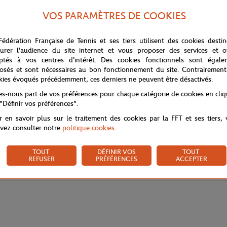
VOS PARAMÈTRES DE COOKIES
r ses bandes contrastées aux manches qui structurent la silhouette d'une 
de la ligne.
Fédération Française de Tennis et ses tiers utilisent des cookies desti
urer l'audience du site internet et vous proposer des services et of
facile à porter et à associer avec l'ensemble des pièces Color Lines.
ptés à vos centres d'intérêt. Des cookies fonctionnels sont égale
osés et sont nécessaires au bon fonctionnement du site. Contrairement
kies évoqués précédemment, ces derniers ne peuvent être désactivés.
tes-nous part de vos préférences pour chaque catégorie de cookies en cli
 "Définir vos préférences".
r en savoir plus sur le traitement des cookies par la FFT et ses tiers,
vez consulter notre
politique cookies
.
TOUT
DÉFINIR VOS
TOUT
REFUSER
PRÉFÉRENCES
ACCEPTER