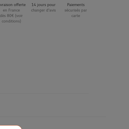
ivraison offerte
14 jours pour
Paiements
en France
changer d'avis
sécurisés par
dès 80€ (voir
carte
conditions)