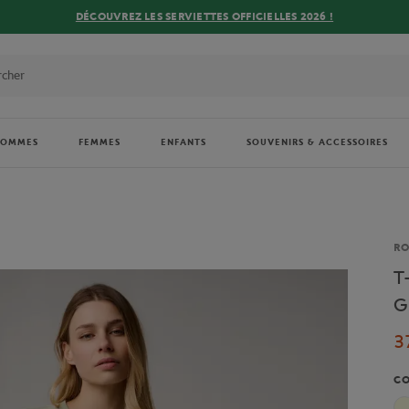
DÉCOUVREZ LES SERVIETTES OFFICIELLES 2026 !
HOMMES
FEMMES
ENFANTS
SOUVENIRS & ACCESSOIRES
Ma
R
T
G
3
C