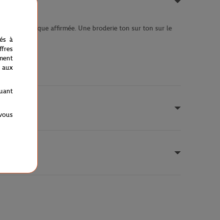
touche graphique affirmée. Une broderie ton sur ton sur le
nés à
fres
ment
 aux
quant
 vous