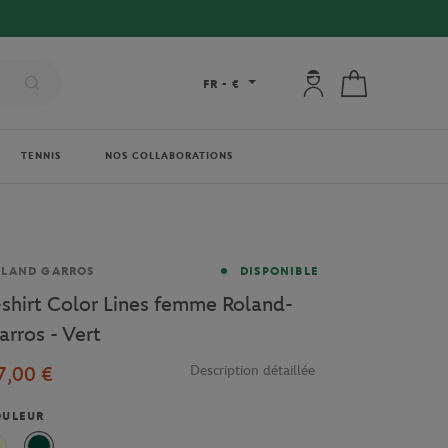
Mon compte : se co
Mon panier
FR
-
€
TENNIS
NOS COLLABORATIONS
rque
OLAND GARROS
DISPONIBLE
-shirt Color Lines femme Roland-
arros - Vert
7,00 €
Description détaillée
OULEUR