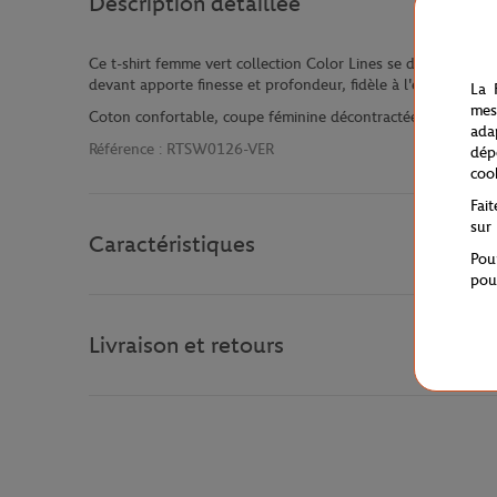
Description détaillée
Ce t-shirt femme vert collection Color Lines se distingue pa
devant apporte finesse et profondeur, fidèle à l'esprit précis 
La 
mes
Coton confortable, coupe féminine décontractée — une pièce 
ada
Référence :
RTSW0126-VER
dép
coo
Fai
sur
Caractéristiques
Pou
pou
Livraison et retours