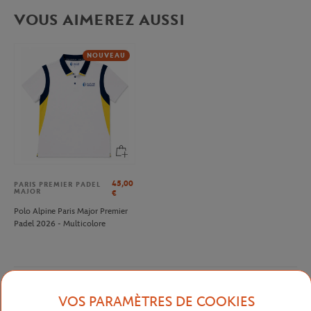
VOUS AIMEREZ AUSSI
NOUVEAU
45,00
PARIS PREMIER PADEL
MAJOR
€
Polo Alpine Paris Major Premier
Padel 2026 - Multicolore
Description détaillée
VOS PARAMÈTRES DE COOKIES