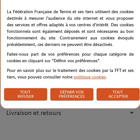
La Fédération Française de Tennis et ses tiers utilisent des cookies
Ce t-shirt homme blanc s'inspire de la branche de laurier, symbole
destinés à mesurer l'audience du site internet et vous proposer
de la victoire dans l'Antiquité et au cœur du trophée des
des services et offres adaptés à vos centres d'intérêt. Des cookies
Mousquetaires. Un motif élégant et chargé d'histoire, traité avec
fonctionnels sont également déposés et sont nécessaires au bon
un esprit tennis chic contemporain.
fonctionnement du site. Contrairement aux cookies évoqués
Le logo Roland Garros complète la composition pour une pièce à
précédemment, ces derniers ne peuvent être désactivés.
la fois référentielle et portée au quotidien.
Faites-nous part de vos préférences pour chaque catégorie de
Référence :
RTSM0926-BLA
cookies en cliquant sur "Définir vos préférences".
Pour en savoir plus sur le traitement des cookies par la FFT et ses
tiers, vous pouvez consulter notre
politique cookies
.
Caractéristiques
TOUT
DÉFINIR VOS
TOUT
REFUSER
PRÉFÉRENCES
ACCEPTER
Livraison et retours