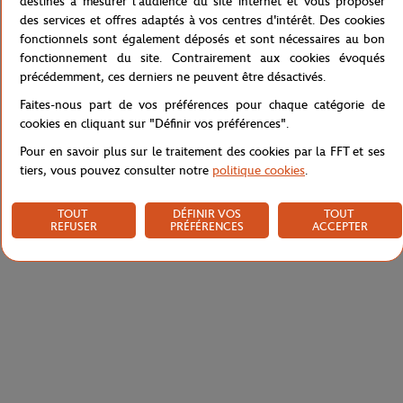
destinés à mesurer l'audience du site internet et vous proposer
aux shorts respirants, en passant par les robes et les casquettes
des services et offres adaptés à vos centres d'intérêt. Des cookies
de tennis.
fonctionnels sont également déposés et sont nécessaires au bon
fonctionnement du site. Contrairement aux cookies évoqués
Référence :
TF7893-70V
précédemment, ces derniers ne peuvent être désactivés.
Faites-nous part de vos préférences pour chaque catégorie de
cookies en cliquant sur "Définir vos préférences".
Caractéristiques
Pour en savoir plus sur le traitement des cookies par la FFT et ses
tiers, vous pouvez consulter notre
politique cookies
.
TOUT
DÉFINIR VOS
TOUT
Livraison et retours
REFUSER
PRÉFÉRENCES
ACCEPTER