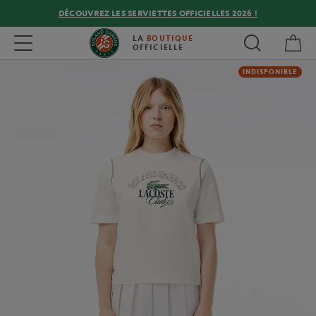
DÉCOUVREZ LES SERVIETTES OFFICIELLES 2026 !
Mon
Toggle navigation
LA
BOUTIQUE
OFFICIELLE
INDISPONIBLE